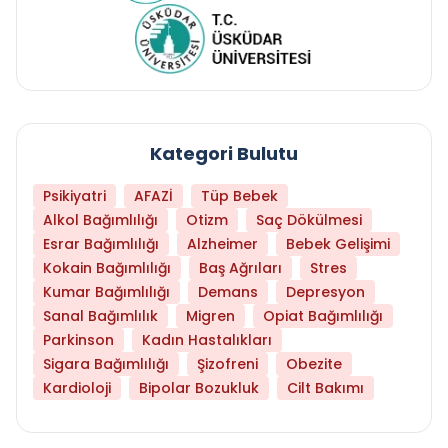
Kategori Bulutu
Psikiyatri
AFAZİ
Tüp Bebek
Alkol Bağımlılığı
Otizm
Saç Dökülmesi
Esrar Bağımlılığı
Alzheimer
Bebek Gelişimi
Kokain Bağımlılığı
Baş Ağrıları
Stres
Kumar Bağımlılığı
Demans
Depresyon
Sanal Bağımlılık
Migren
Opiat Bağımlılığı
Parkinson
Kadın Hastalıkları
Sigara Bağımlılığı
Şizofreni
Obezite
Kardioloji
Bipolar Bozukluk
Cilt Bakımı