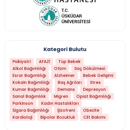
Kategori Bulutu
Psikiyatri
AFAZİ
Tüp Bebek
Alkol Bağımlılığı
Otizm
Saç Dökülmesi
Esrar Bağımlılığı
Alzheimer
Bebek Gelişimi
Kokain Bağımlılığı
Baş Ağrıları
Stres
Kumar Bağımlılığı
Demans
Depresyon
Sanal Bağımlılık
Migren
Opiat Bağımlılığı
Parkinson
Kadın Hastalıkları
Sigara Bağımlılığı
Şizofreni
Obezite
Kardioloji
Bipolar Bozukluk
Cilt Bakımı