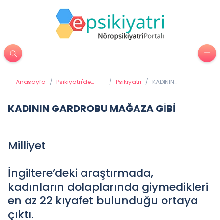
Anasayfa
/
Psikiyatri'de
/
Psikiyatri
/
KADININ
Tedavi
GARDROBU
Yöntemleri
MAĞAZA GİBİ
KADININ GARDROBU MAĞAZA GİBİ
Milliyet
İngiltere’deki araştırmada,
kadınların dolaplarında giymedikleri
en az 22 kıyafet bulunduğu ortaya
çıktı.