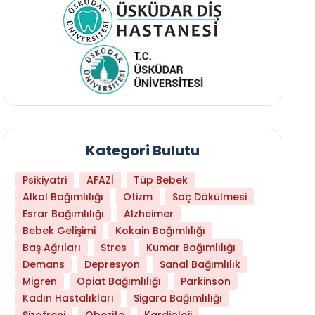
Kategori Bulutu
Psikiyatri
AFAZİ
Tüp Bebek
Alkol Bağımlılığı
Otizm
Saç Dökülmesi
Esrar Bağımlılığı
Alzheimer
Bebek Gelişimi
Kokain Bağımlılığı
Baş Ağrıları
Stres
Kumar Bağımlılığı
Daha Az Protein Tüketmek Yaşlanmayı Yava
Demans
Depresyon
Sanal Bağımlılık
Migren
Opiat Bağımlılığı
Parkinson
Kadın Hastalıkları
Sigara Bağımlılığı