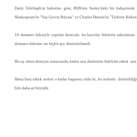
Daily Telefraph'ın haberine göre, RHS'nin Surrey'deki bir bahçesin
Shakespeare'in "Yaz Gecesi Rüyası" ve Charles Darwin'in "Türlerin Kökeni" 
10 domates fidesiyle yapılan deneyde, bu kayıtlar fidelerin saksılarına il
domates fidesine ise hiçbir şey dinlettirilmedi.
Bir ay süren deneyin sonucunda, kadın sesi dinletilen fidelerin erkek sesi 
Hatta bazı erkek sesleri o kadar başarısız oldu ki, bu seslerin dinletildi
bile daha az büyüdü.