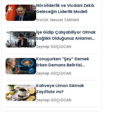
Nöroliderlik ve Vicdani Zekâ:
Geleceğin Liderlik Modeli
Prof.Dr. Nevzat TARHAN
İşe Gidip Çalışabiliyor Olmak
Sağlıklı Olduğunuz Anlamına
Gelir mi?
Zeynep GÜÇLÜCAN
Konuşurken “Şey” Demek
Erken Demans Belirtisi
Olabilir mi?
Zeynep GÜÇLÜCAN
Kahveye Limon Sıkmak
Zayıflatır mı?
Zeynep GÜÇLÜCAN