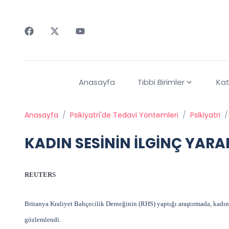
Faceebok
Twitter
Youtube
Anasayfa
Tıbbi Birimler
Kat
Anasayfa
/
Psikiyatri'de Tedavi Yöntemleri
/
Psikiyatri
/
KADIN SESİNİN İLGİNÇ YARA
REUTERS
Britanya Kraliyet Bahçecilik Derneğinin (RHS) yaptığı araştırmada, kadı
gözlemlendi.