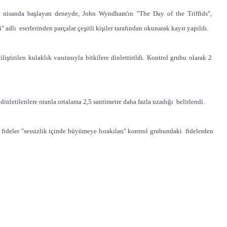
de nisanda başlayan deneyde, John Wyndham'ın "The Day of the Triffids",
adlı eserlerinden parçalar çeşitli kişiler tarafından okunarak kayıt yapıldı.
iştirilen kulaklık vasıtasıyla bitkilere dinlettirildi. Kontrol grubu olarak 2
dinletilenlere oranla ortalama 2,5 santimetre daha fazla uzadığı belirlendi.
ği fideler "sessizlik içinde büyümeye bırakılan" kontrol grubundaki fidelerden