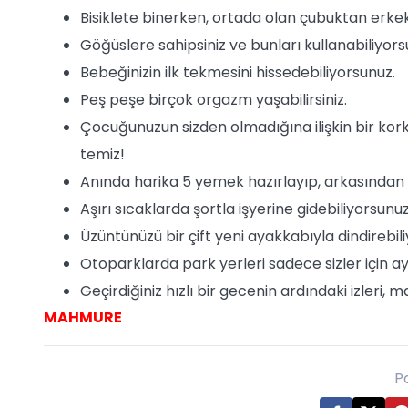
Bisiklete binerken, ortada olan çubuktan erke
Göğüslere sahipsiniz ve bunları kullanabiliyors
Bebeğinizin ilk tekmesini hissedebiliyorsunuz.
Peş peşe birçok orgazm yaşabilirsiniz.
Çocuğunuzun sizden olmadığına ilişkin bir kor
temiz!
Anında harika 5 yemek hazırlayıp, arkasında
Aşırı sıcaklarda şortla işyerine gidebiliyorsunuz
Üzüntünüzü bir çift yeni ayakkabıyla dindirebil
Otoparklarda park yerleri sadece sizler için a
Geçirdiğiniz hızlı bir gecenin ardındaki izleri, 
MAHMURE
P