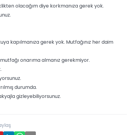
klikten olacağım diye korkmanıza gerek yok.
unuz.
kuya kapılmanıza gerek yok. Mutfağınız her daim
n mutfağı onarıma almanız gerekmiyor.
.
iyorsunuz.
yrılmış durumda.
makyajla gizleyebiliyorsunuz.
aylaş