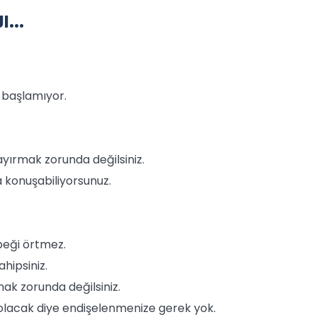
...
 başlamıyor.
 ayırmak zorunda değilsiniz.
 konuşabiliyorsunuz.
öbeği örtmez.
hipsiniz.
mak zorunda değilsiniz.
 olacak diye endişelenmenize gerek yok.