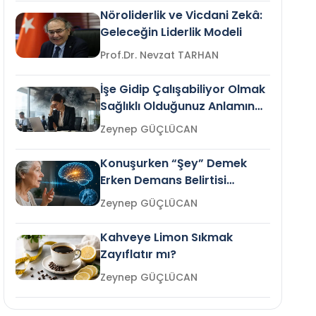
Nöroliderlik ve Vicdani Zekâ:
Geleceğin Liderlik Modeli
Prof.Dr. Nevzat TARHAN
İşe Gidip Çalışabiliyor Olmak
Sağlıklı Olduğunuz Anlamına
Gelir mi?
Zeynep GÜÇLÜCAN
Konuşurken “Şey” Demek
Erken Demans Belirtisi
Olabilir mi?
Zeynep GÜÇLÜCAN
Kahveye Limon Sıkmak
Zayıflatır mı?
Zeynep GÜÇLÜCAN