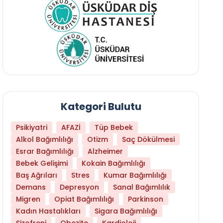
Kategori Bulutu
Psikiyatri
AFAZİ
Tüp Bebek
Alkol Bağımlılığı
Otizm
Saç Dökülmesi
Esrar Bağımlılığı
Alzheimer
Bebek Gelişimi
Kokain Bağımlılığı
Baş Ağrıları
Stres
Kumar Bağımlılığı
Demans
Depresyon
Sanal Bağımlılık
Daha Az Protein Tüketmek Yaşlanmayı Yava
Migren
Opiat Bağımlılığı
Parkinson
Kadın Hastalıkları
Sigara Bağımlılığı