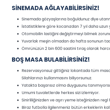
SİNEMADA AĞLAYABİLİRSİNİZ!
Sinemada gözyaşlarına boğuldunuz diye utan
İstatistiklere göre kocanızdan 7 yıl daha uzun
Otomobilin lastiğini değiştirmeyi bilmek zorund
Yuvarlak meşin olmadan da hafta sonunun tadı
Ömrünüzün 2 bin 600 saatini tıraş olarak har
BOŞ MASA BULABİLİRSİNİZ!
Rezervasyonsuz gittiğiniz lokantada tüm masal
Silahlarınızı kullanmasını biliyorsunuz.
Yatakta başarısız olma duygusunu tanımıyors
Umumi tuvaletlerde herkes sizi izlemiyor.
Sinirliliğinizden ve aşırı yeme isteğinizden regl h
Biraz futbolla ilgilenmeniz bütün erkeklerin kalb