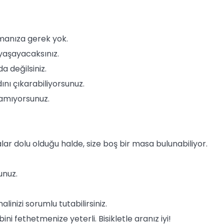
manıza gerek yok.
 yaşayacaksınız.
a değilsiniz.
nı çıkarabiliyorsunuz.
camıyorsunuz.
ar dolu olduğu halde, size boş bir masa bulunabiliyor.
unuz.
alinizi sorumlu tutabilirsiniz.
ini fethetmenize yeterli. Bisikletle aranız iyi!