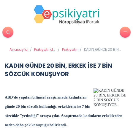
Anasayfa
/
Psikiyatri'de
/
Psikiyatri
/
KADIN GÜNDE 20 BİN,
Tedavi
ERKEK İSE 7 BİN
Yöntemleri
SÖZCÜK KONUŞUYOR
KADIN GÜNDE 20 BİN, ERKEK İSE 7 BİN
SÖZCÜK KONUŞUYOR
ABD'de yapılan bilimsel araştırmada kadınların
günde 20 bin sözcük kulland
ı
ğı, erkeklerin ise 7 bin
sözcükle "yetindiği" ortaya çıktı. Araştırmada kadınların erkeklerden
neden daha çok konuştuğu belirlendi.