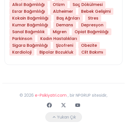
Alkol Bağımlılığı
Otizm
Saç Dökülmesi
Esrar Bağımlılığı
Alzheimer
Bebek Gelişimi
Kokain Bağımlılığı
Baş Ağrıları
Stres
Kumar Bağımlılığı
Demans
Depresyon
Sanal Bağımlılık
Migren
Opiat Bağımlılığı
Parkinson
Kadın Hastalıkları
Sigara Bağımlılığı
Şizofreni
Obezite
Kardioloji
Bipolar Bozukluk
Cilt Bakımı
©
2026
e-Psikiyatri.com
, bir NPGRUP sitesidir,
Faceebok
Twitter
Youtube
Yukarı Çık