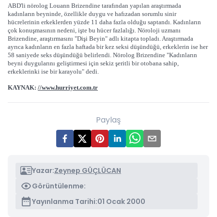
ABD'li nörolog Louann Brizendine tarafından yapılan araştırmada
kadınların beyninde, özellikle duygu ve hafızadan sorumlu sinir
hücrelerinin erkeklerden yüzde 11 daha fazla olduğu saptandı. Kadınların
çok konuşmasının nedeni, işte bu hücer fazlalığı. Nöroloji uzmanı
Brizendine, araştırmasını "Dişi Beyin" adlı kitapta topladı. Araştırmada
ayrıca kadınların en fazla haftada bir kez seksi düşündüğü, erkeklerin ise her
58 saniyede seks düşündüğü belirlendi. Nörolog Brizendine "Kadınların
beyni duygularını geliştirmesi için sekiz şeritli bir otobana sahip,
erkeklerinki ise bir karayolu" dedi.
KAYNAK:
//www.hurriyet.com.tr
Paylaş
Yazar:
Zeynep GÜÇLÜCAN
Görüntülenme:
Yayınlanma Tarihi:
01 Ocak 2000