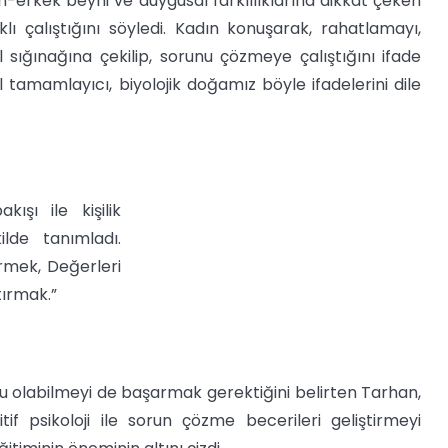
n-erkek beyni ve duygusal farklılıklarına dikkat çeken
ı çalıştığını söyledi. Kadın konuşarak, rahatlamayı,
 sığınağına çekilip, sorunu çözmeye çalıştığını ifade
l tamamlayıcı, biyolojik doğamız böyle ifadelerini dile
ışı ile kişilik
lde tanımladı.
rmek, Değerleri
tırmak.”
lu olabilmeyi de başarmak gerektiğini belirten Tarhan,
itif psikoloji ile sorun çözme becerileri geliştirmeyi