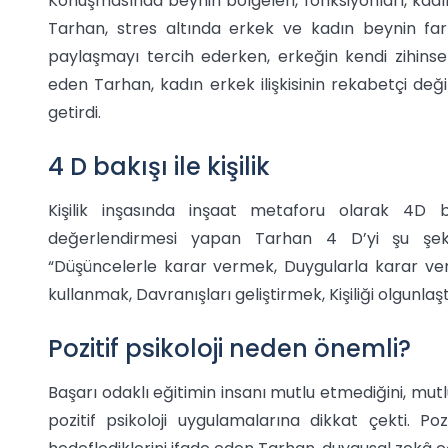
Konuşmasında beynin bölgeleri, fonksiyonları, kadı
Tarhan, stres altında erkek ve kadın beynin farkl
paylaşmayı tercih ederken, erkeğin kendi zihinsel
eden Tarhan, kadın erkek ilişkisinin rekabetçi deği
getirdi.
4 D bakışı ile kişilik
Kişilik inşasında inşaat metaforu olarak 4D bak
değerlendirmesi yapan Tarhan 4 D’yi şu şeki
“Düşüncelerle karar vermek, Duygularla karar ve
kullanmak, Davranışları geliştirmek, Kişiliği olgunlaş
Pozitif psikoloji neden önemli?
Başarı odaklı eğitimin insanı mutlu etmediğini, mut
pozitif psikoloji uygulamalarına dikkat çekti. Poz