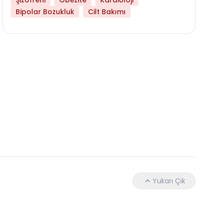
Şizofreni
Obezite
Kardioloji
Bipolar Bozukluk
Cilt Bakımı
Daha Az Protein Tüketmek Yaşlanmayı Yava
Yukarı Çık