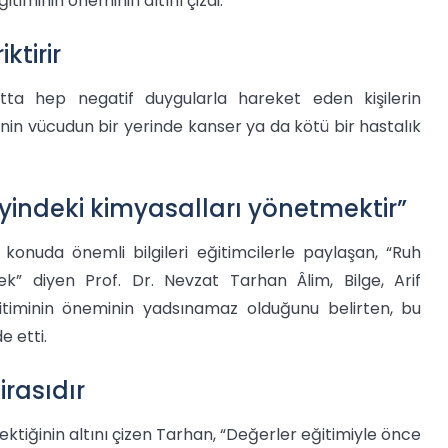
timinin öneminin altını çizdi.
ktirir
ta hep negatif duygularla hareket eden kişilerin
işinin vücudun bir yerinde kanser ya da kötü bir hastalık
yindeki kimyasalları yönetmektir”
onuda önemli bilgileri eğitimcilerle paylaşan, “Ruh
k” diyen Prof. Dr. Nevzat Tarhan Âlim, Bilge, Arif
ğitiminin öneminin yadsınamaz olduğunu belirten, bu
e etti.
rasıdır
ktiğinin altını çizen Tarhan, “Değerler eğitimiyle önce