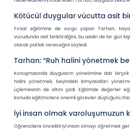
hedeflediklerini ifade eden Tarhan, duygusal zekâ eği
Kötücül duygular vücutta asit biri
Fırsat eğitimine de vurgu yapan Tarhan, hayat
vücudunda asit biriktirdiğini, bu asidin de bir gün k
olarak patlak vereceğini söyledi.
Tarhan: “Ruh halini yönetmek be
Konuşmasında duyguların yönetimine dair birçok k
halini yönetmek, beyindeki kimyasalları yönetme
üçlemesinin de altını çizdi. Eğitimde değerler e
konuda eğitimcilere önemli görevler düştüğünü ifad
İyi insan olmak varoluşumuzun ki
Öğrencilere öncelikli iyi insan olmayı öğretmek gere