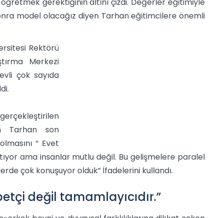
öğretmek gerektiğinin altını çizdi. Değerler eğitimiyle
onra model olacağız diyen Tarhan eğitimcilere önemli
ersitesi Rektörü
ştırma Merkezi
evli çok sayıda
di.
gerçekleştirilen
ken Tarhan son
olmasını “ Evet
artıyor ama insanlar mutlu değil. Bu gelişmelere paralel
rde çok konuşuyor olduk” İfadelerini kullandı.
abetçi değil tamamlayıcıdır.”