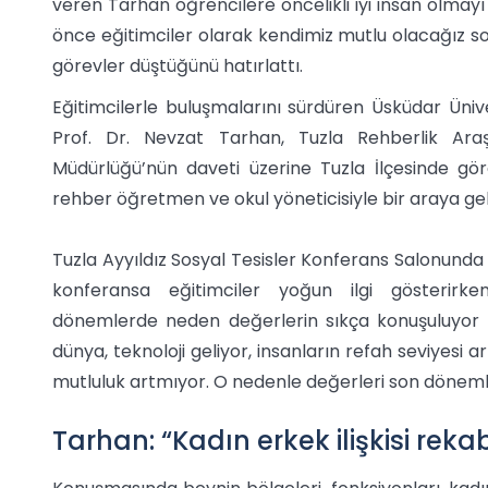
veren Tarhan öğrencilere öncelikli iyi insan olmayı 
önce eğitimciler olarak kendimiz mutlu olacağız s
görevler düştüğünü hatırlattı.
Eğitimcilerle buluşmalarını sürdüren Üsküdar Üniv
Prof. Dr. Nevzat Tarhan, Tuzla Rehberlik Ara
Müdürlüğü’nün daveti üzerine Tuzla İlçesinde gör
rehber öğretmen ve okul yöneticisiyle bir araya gel
Tuzla Ayyıldız Sosyal Tesisler Konferans Salonunda 
konferansa eğitimciler yoğun ilgi gösterir
dönemlerde neden değerlerin sıkça konuşuluyor 
dünya, teknoloji geliyor, insanların refah seviyesi 
mutluluk artmıyor. O nedenle değerleri son dönemle
Tarhan: “Kadın erkek ilişkisi rek