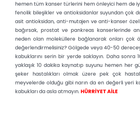
hemen tüm kanser türlerini hem önleyici hem de iyil
fenolik bileşikler ve antioksidanlar suyundan çok 
asit antioksidan, anti-mutajen ve anti-kanser özel
bağırsak, prostat ve pankreas kanserlerinde anti-
neden olan moleküllere bağlanarak onları çok önem
değerlendirmelisiniz? Gölgede veya 40-50 derecey
kabuklarını serin bir yerde saklayın. Daha sonr
yaklaşık 10 dakika kaynatıp suyunu hemen her gü
şeker hastalıkları olmak üzere pek çok hastal
meyvelerde olduğu gibi narın da en değerli yeri ka
kabukları da asla atmayın.
HÜRRİYET AİLE