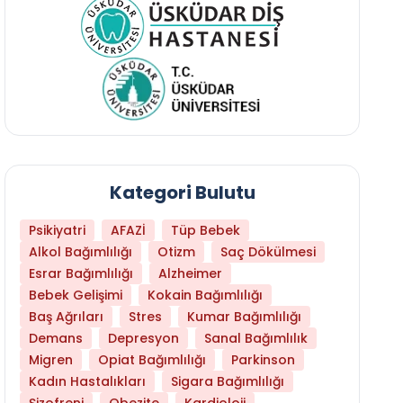
Kategori Bulutu
Psikiyatri
AFAZİ
Tüp Bebek
Alkol Bağımlılığı
Otizm
Saç Dökülmesi
Esrar Bağımlılığı
Alzheimer
Bebek Gelişimi
Kokain Bağımlılığı
Baş Ağrıları
Stres
Kumar Bağımlılığı
Hangi Yaşta Hangi Testi Yaptırmanız Gerekt
Demans
Depresyon
Sanal Bağımlılık
Migren
Opiat Bağımlılığı
Parkinson
Kadın Hastalıkları
Sigara Bağımlılığı