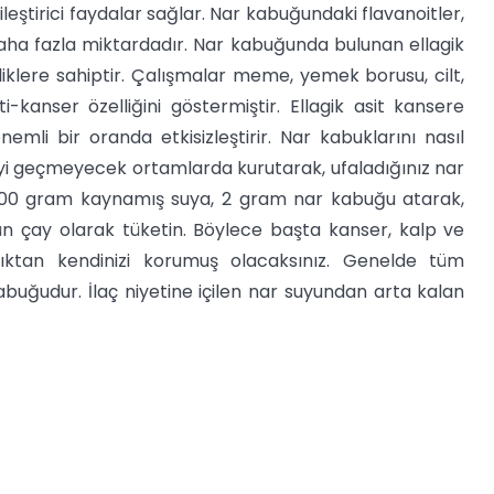
eştirici faydalar sağlar. Nar kabuğundaki flavanoitler,
daha fazla miktardadır. Nar kabuğunda bulunan ellagik
liklere sahiptir. Çalışmalar meme, yemek borusu, cilt,
kanser özelliğini göstermiştir. Ellagik asit kansere
li bir oranda etkisizleştirir. Nar kabuklarını nasıl
i geçmeyecek ortamlarda kurutarak, ufaladığınız nar
a 100 gram kaynamış suya, 2 gram nar kabuğu atarak,
n çay olarak tüketin. Böylece başta kanser, kalp ve
ıktan kendinizi korumuş olacaksınız. Genelde tüm
buğudur. İlaç niyetine içilen nar suyundan arta kalan