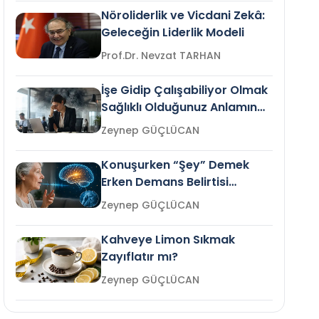
Nöroliderlik ve Vicdani Zekâ:
Geleceğin Liderlik Modeli
Prof.Dr. Nevzat TARHAN
İşe Gidip Çalışabiliyor Olmak
Sağlıklı Olduğunuz Anlamına
Gelir mi?
Zeynep GÜÇLÜCAN
Konuşurken “Şey” Demek
Erken Demans Belirtisi
Olabilir mi?
Zeynep GÜÇLÜCAN
Kahveye Limon Sıkmak
Zayıflatır mı?
Zeynep GÜÇLÜCAN