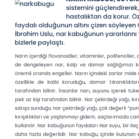
sistemini güçlendirerek
hastalıktan da korur. 
faydalı olduğunun altını çizen söyleyen G
İbrahim Uslu, nar kabuğunun yararlarını
bizlerle paylaştı.
Narın içerdiği flovanoidler, vitaminler, polifenoller,
de dengeleyen nar, kalp ve damar sağlığımızı ko
önemli oranda engeller. Narın içindeki zarlar mide ü
özellikle de kalbi koruduğu, damar tıkanıklıkla
tarafından bilinir. İnsanlar narı, suyunu içerek tüketi
pek az kişi tarafından bilinir. Nar çekirdeği yağı, kı
satışa sunduğu nar çekirdeği yağı, çok değerli “punici
kırışıklıkları ve yaşlanmayı giderir, saçlarımızda canl
kullanılır. Nar kabuğunun faydaları Nar suyu, bir ila
daha fazla değerlidir. Nar kabuğu, içinde buluna