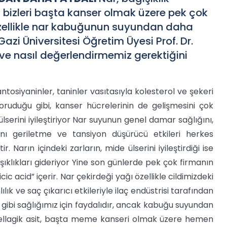
, bizleri başta kanser olmak üzere pek çok
Özellikle nar kabuğunun suyundan daha
azi Üniversitesi Öğretim Üyesi Prof. Dr.
 ve nasıl değerlendirmemiz gerektiğini
 antosiyaninler, taninler vasıtasıyla kolesterol ve şekeri
ruduğu gibi, kanser hücrelerinin de gelişmesini çok
lserini iyileştiriyor Nar suyunun genel damar sağlığını,
rını geriletme ve tansiyon düşürücü etkileri herkes
r. Narın içindeki zarların, mide ülserini iyileştirdiği ise
rışıklıkları gideriyor Yine son günlerde pek çok firmanın
c acid” içerir. Nar çekirdeği yağı özellikle cildimizdeki
ılık ve saç çıkarıcı etkileriyle ilaç endüstrisi tarafından
ç gibi sağlığımız için faydalıdır, ancak kabuğu suyundan
n ellagik asit, başta meme kanseri olmak üzere hemen