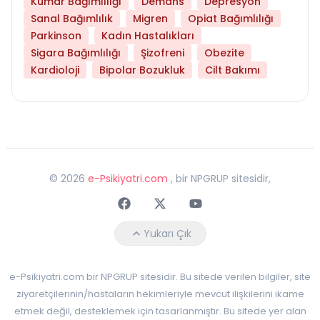
Kumar Bağımlılığı
Demans
Depresyon
Sanal Bağımlılık
Migren
Opiat Bağımlılığı
Parkinson
Kadın Hastalıkları
Sigara Bağımlılığı
Şizofreni
Obezite
Kardioloji
Bipolar Bozukluk
Cilt Bakımı
©
2026
e-Psikiyatri.com
, bir NPGRUP sitesidir,
Faceebok
Twitter
Youtube
Yukarı Çık
e-Psikiyatri.com bir NPGRUP sitesidir. Bu sitede verilen bilgiler, site
ziyaretçilerinin/hastaların hekimleriyle mevcut ilişkilerini ikame
etmek değil, desteklemek için tasarlanmıştır. Bu sitede yer alan