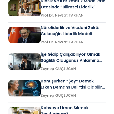
Klasik ve Karizmatik Modellerin
Ötesinde “Bilimsel Liderlik”
Prof.Dr. Nevzat TARHAN
Nöroliderlik ve Vicdani Zekâ:
Geleceğin Liderlik Modeli
Prof.Dr. Nevzat TARHAN
İşe Gidip Çalışabiliyor Olmak
Sağlıklı Olduğunuz Anlamına
Gelir mi?
Zeynep GÜÇLÜCAN
Konuşurken “Şey” Demek
Erken Demans Belirtisi Olabilir
mi?
Zeynep GÜÇLÜCAN
Kahveye Limon Sıkmak
Zayıflatır mı?