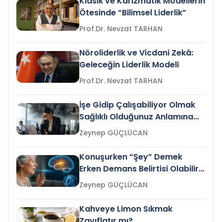
Klasik ve Karizmatik Modellerin
Ötesinde “Bilimsel Liderlik”
Prof.Dr. Nevzat TARHAN
Nöroliderlik ve Vicdani Zekâ:
Geleceğin Liderlik Modeli
Prof.Dr. Nevzat TARHAN
İşe Gidip Çalışabiliyor Olmak
Sağlıklı Olduğunuz Anlamına
Gelir mi?
Zeynep GÜÇLÜCAN
Konuşurken “Şey” Demek
Erken Demans Belirtisi Olabilir
mi?
Zeynep GÜÇLÜCAN
Kahveye Limon Sıkmak
Zayıflatır mı?