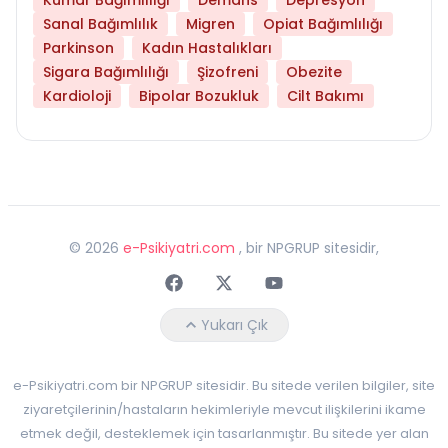
Sanal Bağımlılık
Migren
Opiat Bağımlılığı
Parkinson
Kadın Hastalıkları
Sigara Bağımlılığı
Şizofreni
Obezite
Kardioloji
Bipolar Bozukluk
Cilt Bakımı
©
2026
e-Psikiyatri.com
, bir NPGRUP sitesidir,
Faceebok
Twitter
Youtube
Yukarı Çık
e-Psikiyatri.com bir NPGRUP sitesidir. Bu sitede verilen bilgiler, site
ziyaretçilerinin/hastaların hekimleriyle mevcut ilişkilerini ikame
etmek değil, desteklemek için tasarlanmıştır. Bu sitede yer alan