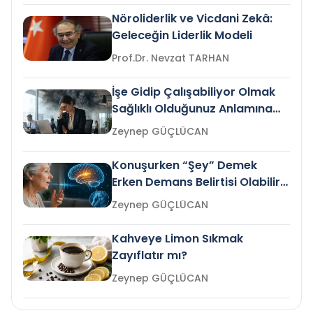
Nöroliderlik ve Vicdani Zekâ:
Geleceğin Liderlik Modeli
Prof.Dr. Nevzat TARHAN
İşe Gidip Çalışabiliyor Olmak
Sağlıklı Olduğunuz Anlamına
Gelir mi?
Zeynep GÜÇLÜCAN
Konuşurken “Şey” Demek
Erken Demans Belirtisi Olabilir
mi?
Zeynep GÜÇLÜCAN
Kahveye Limon Sıkmak
Zayıflatır mı?
Zeynep GÜÇLÜCAN