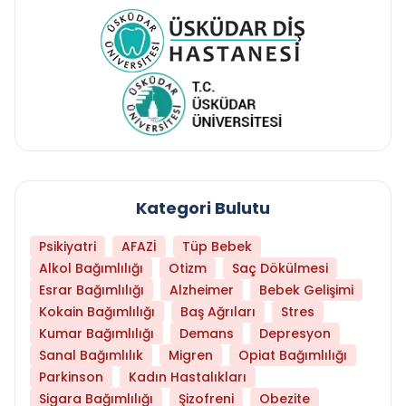
Kategori Bulutu
Psikiyatri
AFAZİ
Tüp Bebek
Alkol Bağımlılığı
Otizm
Saç Dökülmesi
Esrar Bağımlılığı
Alzheimer
Bebek Gelişimi
Kokain Bağımlılığı
Baş Ağrıları
Stres
Kumar Bağımlılığı
Demans
Depresyon
Sanal Bağımlılık
Migren
Opiat Bağımlılığı
Parkinson
Kadın Hastalıkları
Sigara Bağımlılığı
Şizofreni
Obezite