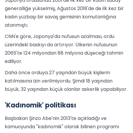
Japonya ordusunda 2001'de ilk kez bir kadın subay
generalliğe yükselmiş, Ağustos 2018'de de ilk kez bir
kadın yüzbaşı bir savaş gemisinin komutanlığına
atanmıştı.
CNN'e göre, Japonya'da nüfusun azalması, ordu
üzerindeki baskıyı da artırıyor. Ülkenin nüfusunun
2065'te 124 milyondan 88 milyona düşeceği tahmin
ediliyor.
Daha önce orduya 27 yaşından büyük kişilerin
katılmasına izin verilmiyordu. Şimdi 18 yaşından
büyük, 32 yaşından küçük olanlar askerlik yapabiliyor.
'Kadınomik' politikası
Başbakan Şinzo Abe'nin 2013'te açıkladığı ve
kamuoyunda "kadınomik" olarak bilinen programı