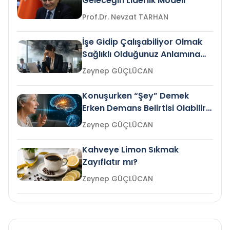
Geleceğin Liderlik Modeli
Prof.Dr. Nevzat TARHAN
İşe Gidip Çalışabiliyor Olmak
Sağlıklı Olduğunuz Anlamına
Gelir mi?
Zeynep GÜÇLÜCAN
Konuşurken “Şey” Demek
Erken Demans Belirtisi Olabilir
mi?
Zeynep GÜÇLÜCAN
Kahveye Limon Sıkmak
Zayıflatır mı?
Zeynep GÜÇLÜCAN