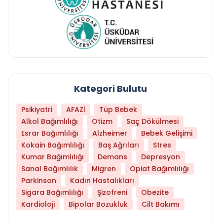
Kategori Bulutu
Psikiyatri
AFAZİ
Tüp Bebek
Alkol Bağımlılığı
Otizm
Saç Dökülmesi
Esrar Bağımlılığı
Alzheimer
Bebek Gelişimi
Kokain Bağımlılığı
Baş Ağrıları
Stres
Kumar Bağımlılığı
Demans
Depresyon
Sanal Bağımlılık
Migren
Opiat Bağımlılığı
Parkinson
Kadın Hastalıkları
Sigara Bağımlılığı
Şizofreni
Obezite
Kardioloji
Bipolar Bozukluk
Cilt Bakımı