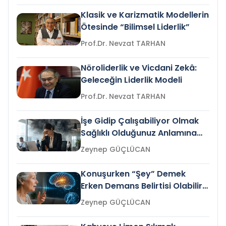
Klasik ve Karizmatik Modellerin
Ötesinde “Bilimsel Liderlik”
Prof.Dr. Nevzat TARHAN
Nöroliderlik ve Vicdani Zekâ:
Geleceğin Liderlik Modeli
Prof.Dr. Nevzat TARHAN
İşe Gidip Çalışabiliyor Olmak
Sağlıklı Olduğunuz Anlamına
Gelir mi?
Zeynep GÜÇLÜCAN
Konuşurken “Şey” Demek
Erken Demans Belirtisi Olabilir
mi?
Zeynep GÜÇLÜCAN