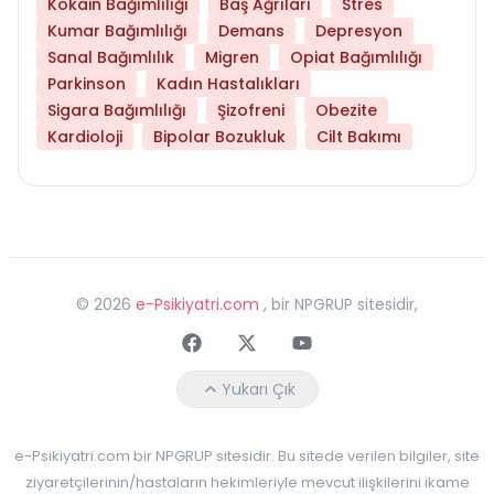
Kokain Bağımlılığı
Baş Ağrıları
Stres
Kumar Bağımlılığı
Demans
Depresyon
Sanal Bağımlılık
Migren
Opiat Bağımlılığı
Parkinson
Kadın Hastalıkları
Sigara Bağımlılığı
Şizofreni
Obezite
Kardioloji
Bipolar Bozukluk
Cilt Bakımı
©
2026
e-Psikiyatri.com
, bir NPGRUP sitesidir,
Faceebok
Twitter
Youtube
Yukarı Çık
e-Psikiyatri.com bir NPGRUP sitesidir. Bu sitede verilen bilgiler, site
ziyaretçilerinin/hastaların hekimleriyle mevcut ilişkilerini ikame