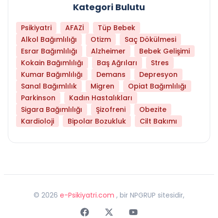
Kategori Bulutu
Psikiyatri
AFAZİ
Tüp Bebek
Alkol Bağımlılığı
Otizm
Saç Dökülmesi
Esrar Bağımlılığı
Alzheimer
Bebek Gelişimi
Kokain Bağımlılığı
Baş Ağrıları
Stres
Kumar Bağımlılığı
Demans
Depresyon
Sanal Bağımlılık
Migren
Opiat Bağımlılığı
Parkinson
Kadın Hastalıkları
Sigara Bağımlılığı
Şizofreni
Obezite
Kardioloji
Bipolar Bozukluk
Cilt Bakımı
©
2026
e-Psikiyatri.com
, bir NPGRUP sitesidir,