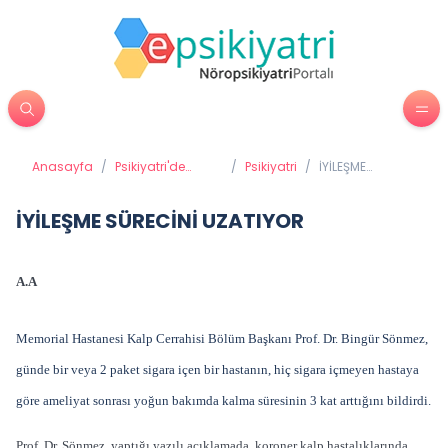
Anasayfa
/
Psikiyatri'de
/
Psikiyatri
/
İYİLEŞME
Tedavi
SÜRECİNİ
Yöntemleri
UZATIYOR
İYİLEŞME SÜRECİNİ UZATIYOR
A.A
Memorial Hastanesi Kalp Cerrahisi Bölüm Başkanı Prof. Dr. Bingür Sönmez,
günde bir veya 2 paket sigara içen bir hastanın, hiç sigara içmeyen hastaya
göre ameliyat sonrası yoğun bakımda kalma süresinin 3 kat arttığını bildirdi.
Prof. Dr. Sönmez, yaptığı yazılı açıklamada, koroner kalp hastalıklarında,