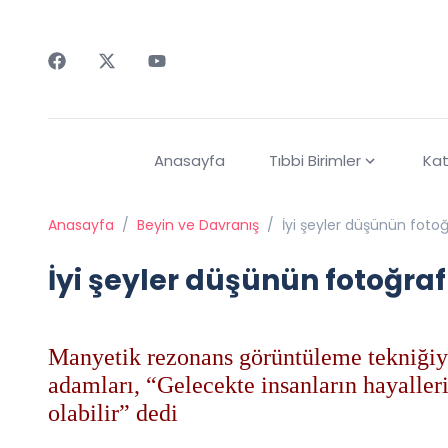
Faceebok
Twitter
Youtube
Anasayfa
Tıbbi Birimler
Kat
Anasayfa
/
Beyin ve Davranış
/
İyi şeyler düşünün fotoğr
İyi şeyler düşünün fotoğraf 
Manyetik rezonans görüntüleme tekniğiy
adamları, “Gelecekte insanların hayalle
olabilir” dedi