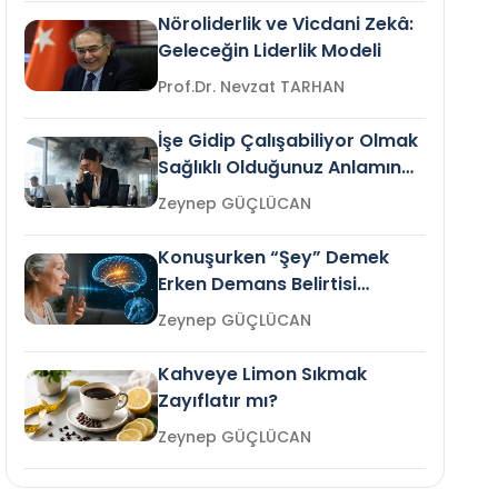
Nöroliderlik ve Vicdani Zekâ:
Geleceğin Liderlik Modeli
Prof.Dr. Nevzat TARHAN
İşe Gidip Çalışabiliyor Olmak
Sağlıklı Olduğunuz Anlamına
Gelir mi?
Zeynep GÜÇLÜCAN
Konuşurken “Şey” Demek
Erken Demans Belirtisi
Olabilir mi?
Zeynep GÜÇLÜCAN
Kahveye Limon Sıkmak
Zayıflatır mı?
Zeynep GÜÇLÜCAN