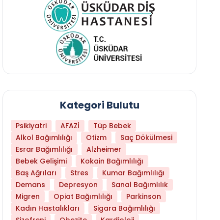
Kategori Bulutu
Psikiyatri
AFAZİ
Tüp Bebek
Alkol Bağımlılığı
Otizm
Saç Dökülmesi
Esrar Bağımlılığı
Alzheimer
Bebek Gelişimi
Kokain Bağımlılığı
Baş Ağrıları
Stres
Kumar Bağımlılığı
Daha Az Protein Tüketmek Yaşlanmayı Yava
Demans
Depresyon
Sanal Bağımlılık
Migren
Opiat Bağımlılığı
Parkinson
Kadın Hastalıkları
Sigara Bağımlılığı