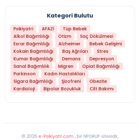
Kategori Bulutu
Psikiyatri
AFAZİ
Tüp Bebek
Alkol Bağımlılığı
Otizm
Saç Dökülmesi
Esrar Bağımlılığı
Alzheimer
Bebek Gelişimi
Kokain Bağımlılığı
Baş Ağrıları
Stres
Kumar Bağımlılığı
Demans
Depresyon
Sanal Bağımlılık
Migren
Opiat Bağımlılığı
Parkinson
Kadın Hastalıkları
Sigara Bağımlılığı
Şizofreni
Obezite
Kardioloji
Bipolar Bozukluk
Cilt Bakımı
©
2026
e-Psikiyatri.com
, bir NPGRUP sitesidir,