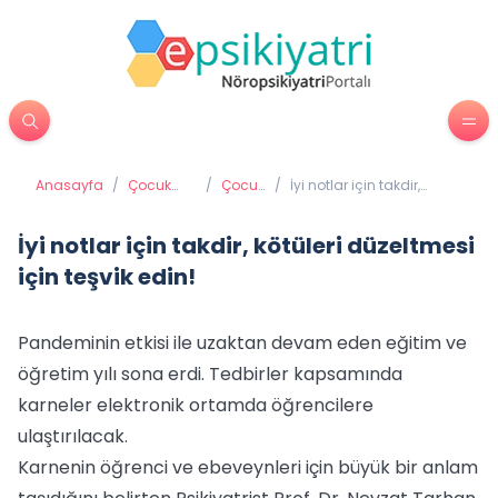
Anasayfa
/
Çocuk
/
Çocuk
/
İyi notlar için takdir,
Psikiyatrisi
ve
kötüleri düzeltmesi için
Okul
teşvik edin!
İyi notlar için takdir, kötüleri düzeltmesi
için teşvik edin!
Pandeminin etkisi ile uzaktan devam eden eğitim ve
öğretim yılı sona erdi. Tedbirler kapsamında
karneler elektronik ortamda öğrencilere
ulaştırılacak.
Karnenin öğrenci ve ebeveynleri için büyük bir anlam