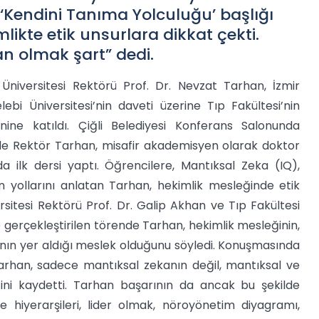
 ‘Kendini Tanıma Yolculuğu’ başlığı
kte etik unsurlara dikkat çekti.
an olmak şart” dedi.
Üniversi
tesi Rektörü Prof. Dr. Nevzat Tarhan, İzmir
lebi Üniversitesi’nin daveti üzerine Tıp Fakültesi’nin
ine katıldı. Çiğli Belediyesi Konferans Salonunda
de Rektör Tarhan, misafir akademisyen olarak doktor
a ilk dersi yaptı. Öğrencilere, Mantıksal Zeka (IQ),
 yollarını anlatan Tarhan, hekimlik mesleğinde etik
rsitesi Rektörü Prof. Dr. Galip Akhan ve Tıp Fakültesi
 gerçekleştirilen törende Tarhan, hekimlik mesleğinin,
ının yer aldığı meslek olduğunu söyledi. Konuşmasında
rhan, sadece mantıksal zekanın değil, mantıksal ve
ini kaydetti. Tarhan başarının da ancak bu şekilde
e hiyerarşileri, lider olmak, nöroyönetim diyagramı,