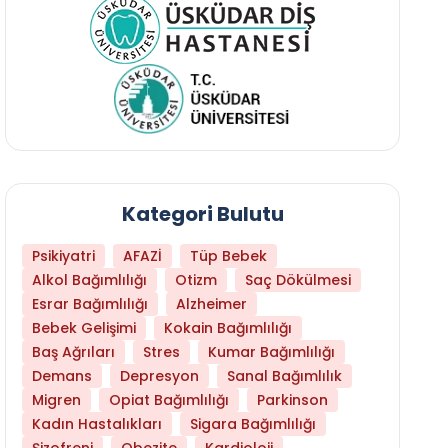
Kategori Bulutu
Psikiyatri
AFAZİ
Tüp Bebek
Alkol Bağımlılığı
Otizm
Saç Dökülmesi
Esrar Bağımlılığı
Alzheimer
Bebek Gelişimi
Kokain Bağımlılığı
Baş Ağrıları
Stres
Kumar Bağımlılığı
Daha Az Protein Tüketmek Yaşlanmayı Yava
Demans
Depresyon
Sanal Bağımlılık
Migren
Opiat Bağımlılığı
Parkinson
Kadın Hastalıkları
Sigara Bağımlılığı