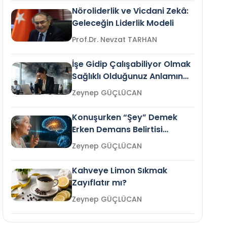
Nöroliderlik ve Vicdani Zekâ:
Geleceğin Liderlik Modeli
Prof.Dr. Nevzat TARHAN
İşe Gidip Çalışabiliyor Olmak
Sağlıklı Olduğunuz Anlamına
Gelir mi?
Zeynep GÜÇLÜCAN
Konuşurken “Şey” Demek
Erken Demans Belirtisi
Olabilir mi?
Zeynep GÜÇLÜCAN
Kahveye Limon Sıkmak
Zayıflatır mı?
Zeynep GÜÇLÜCAN