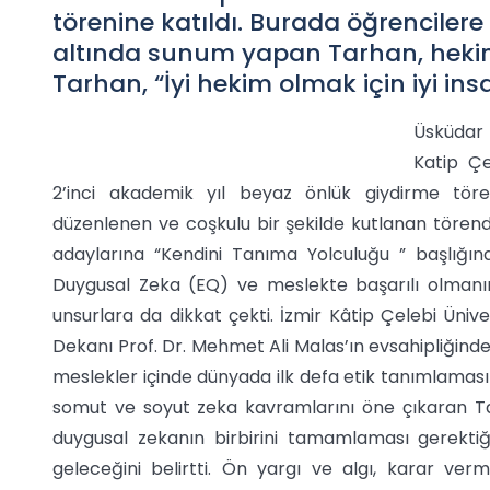
törenine katıldı. Burada öğrencilere
altında sunum yapan Tarhan, hekimli
Tarhan, “İyi hekim olmak için iyi ins
Üsküdar 
Katip Çe
2’inci akademik yıl beyaz önlük giydirme tören
düzenlenen ve coşkulu bir şekilde kutlanan tören
adaylarına “Kendini Tanıma Yolculuğu ” başlığınd
Duygusal Zeka (EQ) ve meslekte başarılı olmanın
unsurlara da dikkat çekti. İzmir Kâtip Çelebi Ünive
Dekanı Prof. Dr. Mehmet Ali Malas’ın evsahipliğinde
meslekler içinde dünyada ilk defa etik tanımlamas
somut ve soyut zeka kavramlarını öne çıkaran Ta
duygusal zekanın birbirini tamamlaması gerektiğ
geleceğini belirtti. Ön yargı ve algı, karar verm