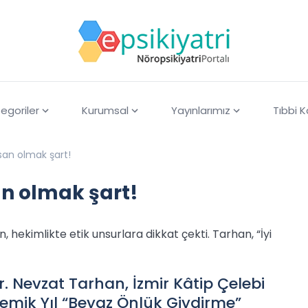
egoriler
Kurumsal
Yayınlarımız
Tıbbi 
nsan olmak şart!
san olmak şart!
 hekimlikte etik unsurlara dikkat çekti. Tarhan, “İyi
r. Nevzat Tarhan, İzmir Kâtip Çelebi
ademik Yıl “Beyaz Önlük Giydirme”