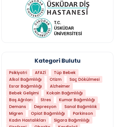
Kategori Bulutu
Psikiyatri
AFAZİ
Tüp Bebek
Alkol Bağımlılığı
Otizm
Saç Dökülmesi
Esrar Bağımlılığı
Alzheimer
Bebek Gelişimi
Kokain Bağımlılığı
Baş Ağrıları
Stres
Kumar Bağımlılığı
Daha Az Protein Tüketmek Yaşlanmayı Yava
Demans
Depresyon
Sanal Bağımlılık
Migren
Opiat Bağımlılığı
Parkinson
Kadın Hastalıkları
Sigara Bağımlılığı