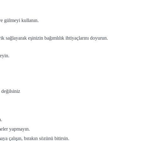
ve gülmeyi kullanın.
şvik sağlayarak eşinizin bağımlılık ihtiyaçlarını doyurun.
eyin.
 değilsiniz
n.
eler yapmayın.
a çalışın, bırakın sözünü bitirsin.