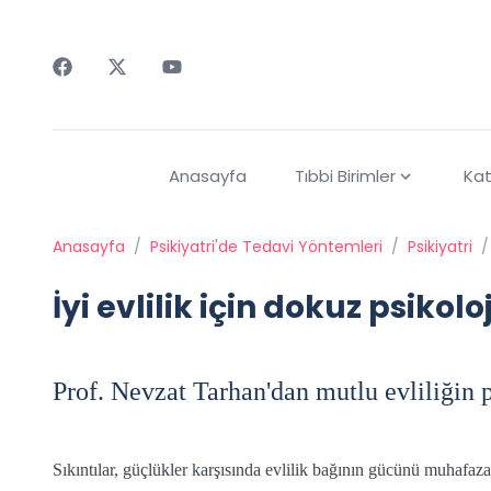
Faceebok
Twitter
Youtube
Anasayfa
Tıbbi Birimler
Kat
Anasayfa
/
Psikiyatri'de Tedavi Yöntemleri
/
Psikiyatri
/
İyi evlilik için dokuz psikolo
Prof. Nevzat Tarhan'dan mutlu evliliğin p
Sıkıntılar, güçlükler karşısında evlilik bağının gücünü muhafaza e