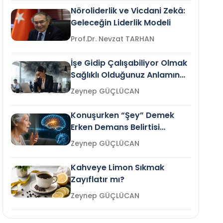
Nöroliderlik ve Vicdani Zekâ:
Geleceğin Liderlik Modeli
Prof.Dr. Nevzat TARHAN
İşe Gidip Çalışabiliyor Olmak
Sağlıklı Olduğunuz Anlamına
Gelir mi?
Zeynep GÜÇLÜCAN
Konuşurken “Şey” Demek
Erken Demans Belirtisi
Olabilir mi?
Zeynep GÜÇLÜCAN
Kahveye Limon Sıkmak
Zayıflatır mı?
Zeynep GÜÇLÜCAN