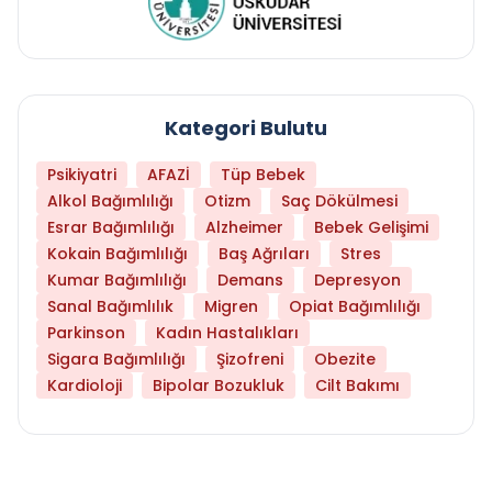
Kategori Bulutu
Psikiyatri
AFAZİ
Tüp Bebek
Alkol Bağımlılığı
Otizm
Saç Dökülmesi
Esrar Bağımlılığı
Alzheimer
Bebek Gelişimi
Kokain Bağımlılığı
Baş Ağrıları
Stres
Kumar Bağımlılığı
Demans
Depresyon
Sanal Bağımlılık
Migren
Opiat Bağımlılığı
Parkinson
Kadın Hastalıkları
Sigara Bağımlılığı
Şizofreni
Obezite
Kardioloji
Bipolar Bozukluk
Cilt Bakımı