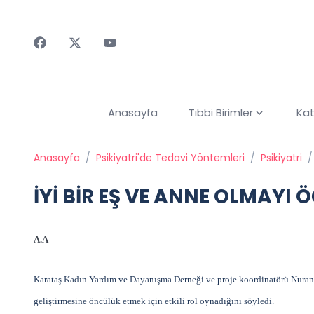
Faceebok
Twitter
Youtube
Anasayfa
Tıbbi Birimler
Kat
Anasayfa
/
Psikiyatri'de Tedavi Yöntemleri
/
Psikiyatri
/
İYİ BİR EŞ VE ANNE OLMAYI
A.A
Karataş Kadın Yardım ve Dayanışma Derneği ve proje koordinatörü Nuran Y
geliştirmesine öncülük etmek için etkili rol oynadığını söyledi.