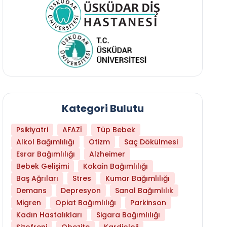
Kategori Bulutu
Psikiyatri
AFAZİ
Tüp Bebek
Alkol Bağımlılığı
Otizm
Saç Dökülmesi
Esrar Bağımlılığı
Alzheimer
Bebek Gelişimi
Kokain Bağımlılığı
Baş Ağrıları
Stres
Kumar Bağımlılığı
Hangi Yaşta Hangi Testi Yaptırmanız Gerekt
Demans
Depresyon
Sanal Bağımlılık
Migren
Opiat Bağımlılığı
Parkinson
Kadın Hastalıkları
Sigara Bağımlılığı