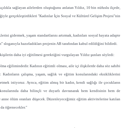
çılıkla sağlayan ailelerden oluştuğunu anlatan Yıldız, 10 bin nüfuslu ilçede,
le gerçekleştirdikleri "Kadınlar İçin Sosyal ve Kültürel Gelişim Projesi"nin
lerini gidermek, yaşam standartlarını artırmak, kadınları sosyal hayata adapte
” sloganıyla hazırladıkları projenin AB tarafından kabul edildiğini bildirdi.
şilerin daha iyi eğitilmesi gerektiğini vurgulayan Yıldız şunları söyledi:
ma eğilimindedir. Kadının eğitimli olması, aile içi ilişkilerde daha söz sahibi
ar. Kadınların çalışma, yaşam, sağlık ve eğitim konularındaki eksikliklerini
etmek istiyoruz. Ayrıca, eğitim almış bir kadın, kendi sağlığı ile çocukların
m konularında daha bilinçli ve duyarlı davranarak hem kendisinin hem de
e anne ölüm oranları düşecek. Düzenleyeceğimiz eğitim aktivitelerine katılan
 da öğrenecekler."