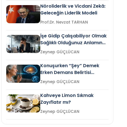
Nöroliderlik ve Vicdani Zekâ:
Geleceğin Liderlik Modeli
Prof.Dr. Nevzat TARHAN
İşe Gidip Çalışabiliyor Olmak
Sağlıklı Olduğunuz Anlamına
Gelir mi?
Zeynep GÜÇLÜCAN
Konuşurken “Şey” Demek
Erken Demans Belirtisi
Olabilir mi?
Zeynep GÜÇLÜCAN
Kahveye Limon Sıkmak
Zayıflatır mı?
Zeynep GÜÇLÜCAN