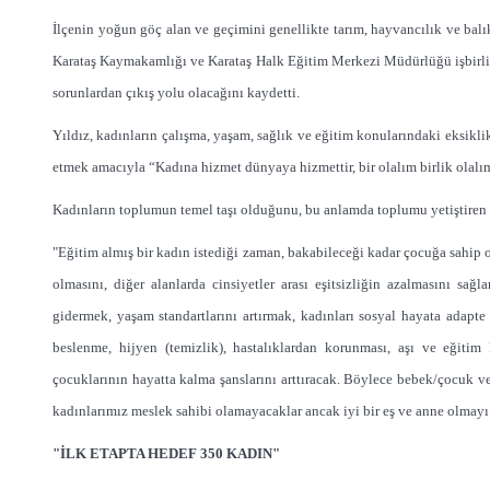
İlçenin yoğun göç alan ve geçimini genellikte tarım, hayvancılık ve balık
Karataş Kaymakamlığı ve Karataş Halk Eğitim Merkezi Müdürlüğü işbirliğiy
sorunlardan çıkış yolu olacağını kaydetti.
Yıldız, kadınların çalışma, yaşam, sağlık ve eğitim konularındaki eksiklik
etmek amacıyla “Kadına hizmet dünyaya hizmettir, bir olalım birlik olalım
Kadınların toplumun temel taşı olduğunu, bu anlamda toplumu yetiştiren ki
"Eğitim almış bir kadın istediği zaman, bakabileceği kadar çocuğa sahip ol
olmasını, diğer alanlarda cinsiyetler arası eşitsizliğin azalmasını sağl
gidermek, yaşam standartlarını artırmak, kadınları sosyal hayata adapte 
beslenme, hijyen (temizlik), hastalıklardan korunması, aşı ve eğiti
çocuklarının hayatta kalma şanslarını arttıracak. Böylece bebek/çocuk v
kadınlarımız meslek sahibi olamayacaklar ancak iyi bir eş ve anne olmayı
"İLK ETAPTA HEDEF 350 KADIN"