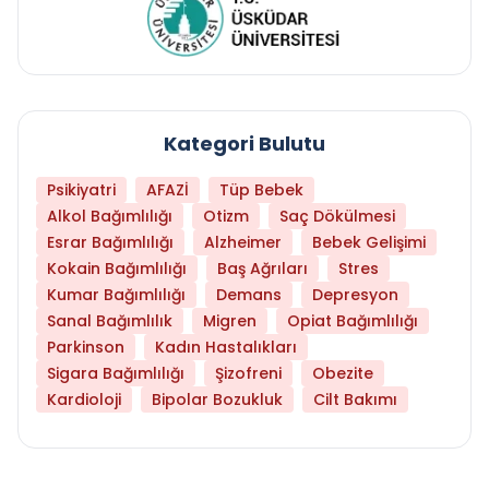
Kategori Bulutu
Psikiyatri
AFAZİ
Tüp Bebek
Alkol Bağımlılığı
Otizm
Saç Dökülmesi
Esrar Bağımlılığı
Alzheimer
Bebek Gelişimi
Kokain Bağımlılığı
Baş Ağrıları
Stres
Kumar Bağımlılığı
Demans
Depresyon
Sanal Bağımlılık
Migren
Opiat Bağımlılığı
Parkinson
Kadın Hastalıkları
Sigara Bağımlılığı
Şizofreni
Obezite
Kardioloji
Bipolar Bozukluk
Cilt Bakımı