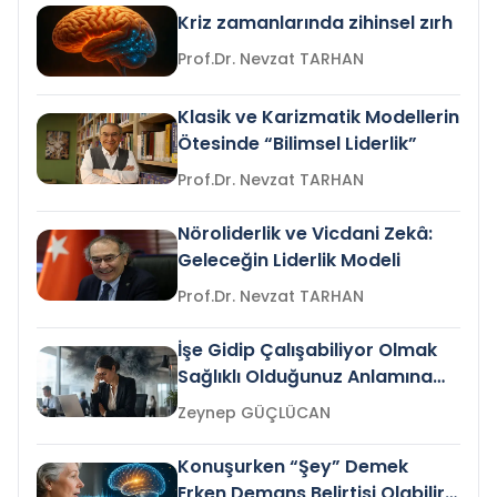
Kriz zamanlarında zihinsel zırh
Prof.Dr. Nevzat TARHAN
Klasik ve Karizmatik Modellerin
Ötesinde “Bilimsel Liderlik”
Prof.Dr. Nevzat TARHAN
Nöroliderlik ve Vicdani Zekâ:
Geleceğin Liderlik Modeli
Prof.Dr. Nevzat TARHAN
İşe Gidip Çalışabiliyor Olmak
Sağlıklı Olduğunuz Anlamına
Gelir mi?
Zeynep GÜÇLÜCAN
Konuşurken “Şey” Demek
Erken Demans Belirtisi Olabilir