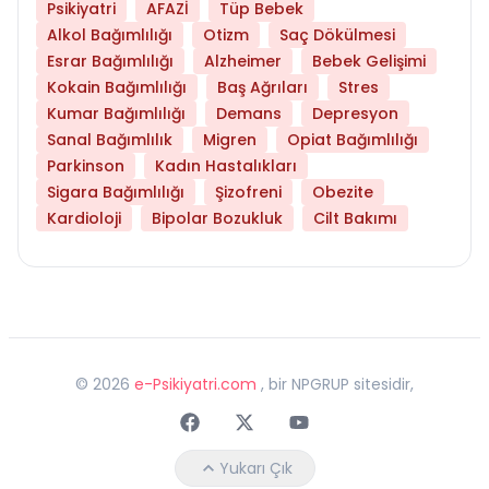
Psikiyatri
AFAZİ
Tüp Bebek
Alkol Bağımlılığı
Otizm
Saç Dökülmesi
Esrar Bağımlılığı
Alzheimer
Bebek Gelişimi
Kokain Bağımlılığı
Baş Ağrıları
Stres
Kumar Bağımlılığı
Demans
Depresyon
Sanal Bağımlılık
Migren
Opiat Bağımlılığı
Parkinson
Kadın Hastalıkları
Sigara Bağımlılığı
Şizofreni
Obezite
Kardioloji
Bipolar Bozukluk
Cilt Bakımı
©
2026
e-Psikiyatri.com
, bir NPGRUP sitesidir,
Faceebok
Twitter
Youtube
Yukarı Çık