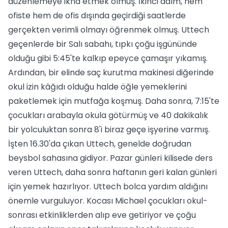
düzenlemeye ikna etmek olmuş. İkinci adım, hem
ofiste hem de ofis dışında geçirdiği saatlerde
gerçekten verimli olmayı öğrenmek olmuş. Uttech
geçenlerde bir Salı sabahı, tıpkı çoğu işgününde
olduğu gibi 5:45'te kalkıp epeyce çamaşır yıkamış.
Ardından, bir elinde saç kurutma makinesi diğerinde
okul izin kâğıdı olduğu halde öğle yemeklerini
paketlemek için mutfağa koşmuş. Daha sonra, 7:15'te
çocukları arabayla okula götürmüş ve 40 dakikalık
bir yolculuktan sonra 8'i biraz geçe işyerine varmış.
İşten 16.30'da çıkan Uttech, genelde doğrudan
beysbol sahasına gidiyor. Pazar günleri kilisede ders
veren Uttech, daha sonra haftanın geri kalan günleri
için yemek hazırlıyor. Uttech bolca yardım aldığını
önemle vurguluyor. Kocası Michael çocukları okul-
sonrası etkinliklerden alıp eve getiriyor ve çoğu