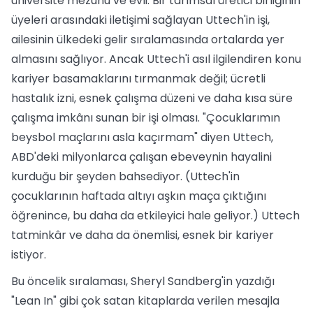
üniversite mezunu ve evli. Bir tarımsal üretici birliğinin
üyeleri arasındaki iletişimi sağlayan Uttech'in işi,
ailesinin ülkedeki gelir sıralamasında ortalarda yer
almasını sağlıyor. Ancak Uttech'i asıl ilgilendiren konu
kariyer basamaklarını tırmanmak değil; ücretli
hastalık izni, esnek çalışma düzeni ve daha kısa süre
çalışma imkânı sunan bir işi olması. "Çocuklarımın
beysbol maçlarını asla kaçırmam" diyen Uttech,
ABD'deki milyonlarca çalışan ebeveynin hayalini
kurduğu bir şeyden bahsediyor. (Uttech'in
çocuklarının haftada altıyı aşkın maça çıktığını
öğrenince, bu daha da etkileyici hale geliyor.) Uttech
tatminkâr ve daha da önemlisi, esnek bir kariyer
istiyor.
Bu öncelik sıralaması, Sheryl Sandberg'in yazdığı
"Lean In" gibi çok satan kitaplarda verilen mesajla