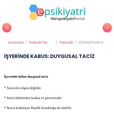
Anasayfa
/
Psikiyatri'de
/
Psikiyatri
/
İŞYERİNDE KABUS:
Tedavi
DUYGUSAL TACİZ
Yöntemleri
İŞYERİNDE KABUS: DUYGUSAL TACİZ
İşyerinde kâbus
duygusal taciz
* Tacizciler olgun değildir.
* Sözel ifadelerden korkar ve güvensizdir.
* Ayrıca kıskançtır. Kişilik bozukluğu da olabilir.