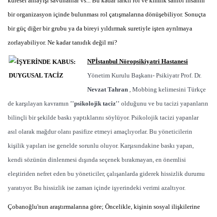
küresel anlayışı savunanlar vs... Bu kadar farklı rol ve kimlik sahibi insanın
bir organizasyon içinde bulunması rol çatışmalarına dönüşebiliyor. Sonuçta
bir güç diğer bir grubu ya da bireyi yıldırmak suretiyle işten ayrılmaya
zorlayabiliyor. Ne kadar tanıdık değil mi?
NPİstanbul Nöropsikiyatri Hastanesi
Yönetim Kurulu Başkanı- Psikiyatr Prof. Dr.
Nevzat Tahran
, Mobbing kelimesini Türkçe
de karşılayan kavramın
'
'
psikolojik taciz
'
'
olduğunu ve bu tacizi yapanların
bilinçli bir şekilde baskı yaptıklarını söylüyor. Psikolojik tacizi yapanlar
asıl olarak mağdur olanı pasifize etmeyi amaçlıyorlar. Bu yöneticilerin
kişilik yapıları ise genelde sorunlu oluyor. Karşısındakine baskı yapan,
kendi sözünün dinlenmesi dışında seçenek bırakmayan, en önemlisi
eleştiriden nefret eden bu yöneticiler, çalışanlarda giderek hissizlik durumu
yaratıyor. Bu hissizlik ise zaman içinde işyerindeki verimi azaltıyor.
Çobanoğlu
'
nun araştırmalarına göre; Öncelikle, kişinin sosyal ilişkilerine