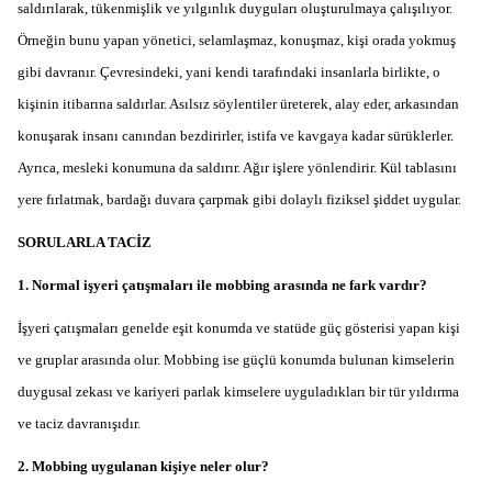
saldırılarak, tükenmişlik ve yılgınlık duyguları oluşturulmaya çalışılıyor.
Örneğin bunu yapan yönetici, selamlaşmaz, konuşmaz, kişi orada yokmuş
gibi davranır. Çevresindeki, yani kendi tarafındaki insanlarla birlikte, o
kişinin itibarına saldırlar. Asılsız söylentiler üreterek, alay eder, arkasından
konuşarak insanı canından bezdirirler, istifa ve kavgaya kadar sürüklerler.
Ayrıca, mesleki konumuna da saldırır. Ağır işlere yönlendirir. Kül tablasını
yere fırlatmak, bardağı duvara çarpmak gibi dolaylı fiziksel şiddet uygular.
SORULARLA TACİZ
1. Normal işyeri çatışmaları ile mobbing arasında ne fark vardır?
İşyeri çatışmaları genelde eşit konumda ve statüde güç gösterisi yapan kişi
ve gruplar arasında olur. Mobbing ise güçlü konumda bulunan kimselerin
duygusal zekası ve kariyeri parlak kimselere uyguladıkları bir tür yıldırma
ve taciz davranışıdır.
2. Mobbing uygulanan kişiye neler olur?