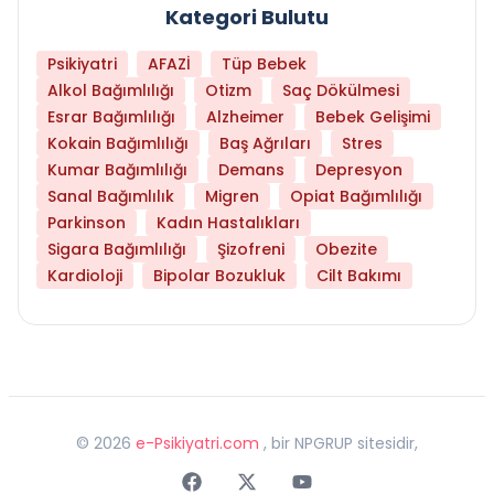
Kategori Bulutu
Psikiyatri
AFAZİ
Tüp Bebek
Alkol Bağımlılığı
Otizm
Saç Dökülmesi
Esrar Bağımlılığı
Alzheimer
Bebek Gelişimi
Kokain Bağımlılığı
Baş Ağrıları
Stres
Kumar Bağımlılığı
Demans
Depresyon
Sanal Bağımlılık
Migren
Opiat Bağımlılığı
Parkinson
Kadın Hastalıkları
Sigara Bağımlılığı
Şizofreni
Obezite
Kardioloji
Bipolar Bozukluk
Cilt Bakımı
©
2026
e-Psikiyatri.com
, bir NPGRUP sitesidir,