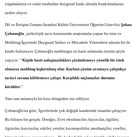
yaşamalarına ve onlar tarafından duygusal baskı altında bırakılmalarına
neden oluyor.
Dil ve İletişim Uzmanı-İstanbul Kültür Üniversitesi Öğretim Görevlisi
Şaban
Çobanoğlu
, psikolojik taciz konusunda araştırmalar yapan bir isim ve
Mobbing/İşyerinde Duygusal Saldırı ve Mücadele Yöntemleri adında bir de
kitabı bulunuyor. Çobanoğlu mobbingin en basit anlatımla özetini şöyle
yapıyor:
'
'
Kişide basit anlaşmazlıkları çözümlemeye yönelik bir istek
olmazsa mobbing kışkırtılmış olur. Kurban çözüm aramaya çalıştıkça
tacizci sorunu kilitlemeye çalışır. Karşılıklı suçlamalar durumu
körükler.
'
'
Yani tam anlamıyla bir kısır döngüden söz ediliyor.
Çobanoğlu
'
na göre; İşyerlerinde çok değişik karakterde insanlar çalışıyor.
Bu bilinen bir gerçek. Örneğin; Evet efendimciler, hayırcılar, ilgililer,
ilgisizler, kayıtsızlar, eskiler, yeniler, kozmopolitler, menfaatçiler, yereller,