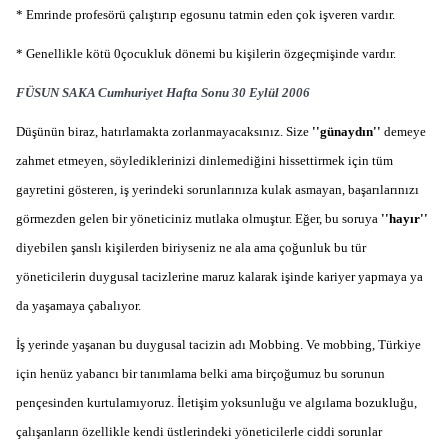
* Emrinde profesörü çalıştırıp egosunu tatmin eden çok işveren vardır.
* Genellikle kötü 0çocukluk dönemi bu kişilerin özgeçmişinde vardır.
FÜSUN SAKA Cumhuriyet Hafta Sonu 30 Eylül 2006
Düşünün biraz, hatırlamakta zorlanmayacaksınız. Size
'
'
günaydın
'
'
demeye
zahmet etmeyen, söylediklerinizi dinlemediğini hissettirmek için tüm
gayretini gösteren, iş yerindeki sorunlarınıza kulak asmayan, başarılarınızı
görmezden gelen bir yöneticiniz mutlaka olmuştur. Eğer, bu soruya
'
'
hayır
'
'
diyebilen şanslı kişilerden biriyseniz ne ala ama çoğunluk bu tür
yöneticilerin duygusal tacizlerine maruz kalarak işinde kariyer yapmaya ya
da yaşamaya çabalıyor.
İş yerinde yaşanan bu duygusal tacizin adı Mobbing. Ve mobbing, Türkiye
için henüz yabancı bir tanımlama belki ama birçoğumuz bu sorunun
pençesinden kurtulamıyoruz. İletişim yoksunluğu ve algılama bozukluğu,
çalışanların özellikle kendi üstlerindeki yöneticilerle ciddi sorunlar