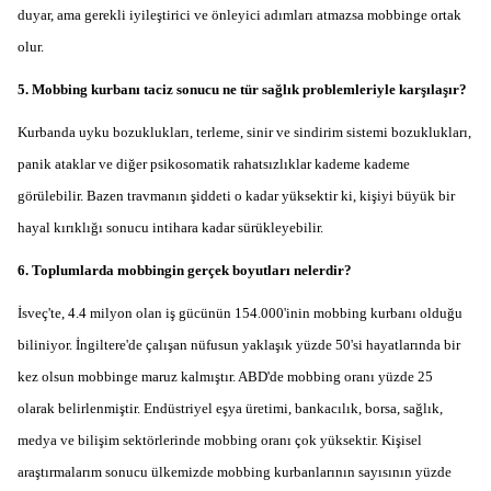
duyar, ama gerekli iyileştirici ve önleyici adımları atmazsa mobbinge ortak
olur.
5. Mobbing kurbanı taciz sonucu ne tür sağlık problemleriyle karşılaşır?
Kurbanda uyku bozuklukları, terleme, sinir ve sindirim sistemi bozuklukları,
panik ataklar ve diğer psikosomatik rahatsızlıklar kademe kademe
görülebilir. Bazen travmanın şiddeti o kadar yüksektir ki, kişiyi büyük bir
hayal kırıklığı sonucu intihara kadar sürükleyebilir.
6. Toplumlarda mobbingin gerçek boyutları nelerdir?
İsveç
'
te, 4.4 milyon olan iş gücünün 154.000
'
inin mobbing kurbanı olduğu
biliniyor. İngiltere
'
de çalışan nüfusun yaklaşık yüzde 50
'
si hayatlarında bir
kez olsun mobbinge maruz kalmıştır. ABD
'
de mobbing oranı yüzde 25
olarak belirlenmiştir. Endüstriyel eşya üretimi, bankacılık, borsa, sağlık,
medya ve bilişim sektörlerinde mobbing oranı çok yüksektir. Kişisel
araştırmalarım sonucu ülkemizde mobbing kurbanlarının sayısının yüzde