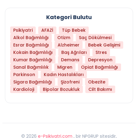
Kategori Bulutu
Psikiyatri
AFAZİ
Tüp Bebek
Alkol Bağımlılığı
Otizm
Saç Dökülmesi
Esrar Bağımlılığı
Alzheimer
Bebek Gelişimi
Kokain Bağımlılığı
Baş Ağrıları
Stres
Kumar Bağımlılığı
Demans
Depresyon
Sanal Bağımlılık
Migren
Opiat Bağımlılığı
Parkinson
Kadın Hastalıkları
Sigara Bağımlılığı
Şizofreni
Obezite
Kardioloji
Bipolar Bozukluk
Cilt Bakımı
©
2026
e-Psikiyatri.com
, bir NPGRUP sitesidir,