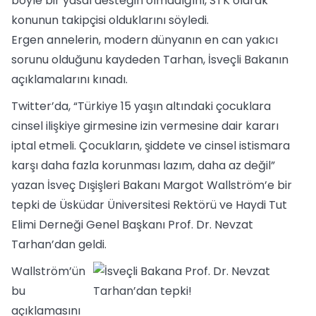
böyle bir yasal desteğin olmadığını, STK olarak
konunun takipçisi olduklarını söyledi.
Ergen annelerin, modern dünyanın en can yakıcı
sorunu olduğunu kaydeden Tarhan, İsveçli Bakanın
açıklamalarını kınadı.
Twitter’da, “Türkiye 15 yaşın altındaki çocuklara
cinsel ilişkiye girmesine izin vermesine dair kararı
iptal etmeli. Çocukların, şiddete ve cinsel istismara
karşı daha fazla korunması lazım, daha az değil”
yazan İsveç Dışişleri Bakanı Margot Wallström’e bir
tepki de Üsküdar Üniversitesi Rektörü ve Haydi Tut
Elimi Derneği Genel Başkanı Prof. Dr. Nevzat
Tarhan’dan geldi.
Wallström’ün
bu
açıklamasını