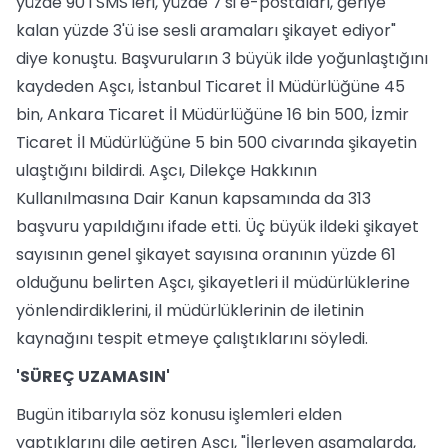
yüzde 90'ı SMS'leri, yüzde 7'si e-postaları, geriye
kalan yüzde 3'ü ise sesli aramaları şikayet ediyor"
diye konuştu. Başvuruların 3 büyük ilde yoğunlaştığını
kaydeden Aşcı, İstanbul Ticaret İl Müdürlüğüne 45
bin, Ankara Ticaret İl Müdürlüğüne 16 bin 500, İzmir
Ticaret İl Müdürlüğüne 5 bin 500 civarında şikayetin
ulaştığını bildirdi. Aşcı, Dilekçe Hakkının
Kullanılmasına Dair Kanun kapsamında da 313
başvuru yapıldığını ifade etti. Üç büyük ildeki şikayet
sayısının genel şikayet sayısına oranının yüzde 61
olduğunu belirten Aşcı, şikayetleri il müdürlüklerine
yönlendirdiklerini, il müdürlüklerinin de iletinin
kaynağını tespit etmeye çalıştıklarını söyledi.
'SÜREÇ UZAMASIN'
Bugün itibarıyla söz konusu işlemleri elden
yaptıklarını dile getiren Aşcı, "İlerleyen aşamalarda,