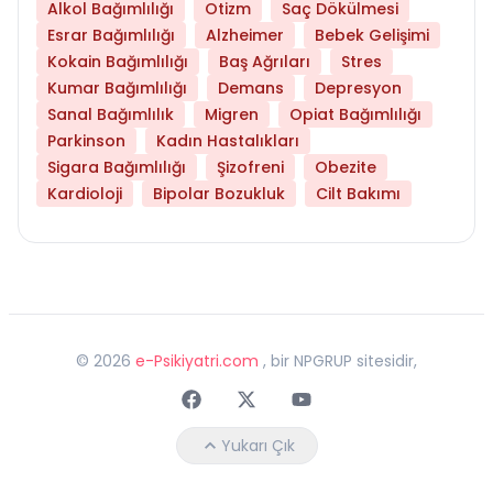
Alkol Bağımlılığı
Otizm
Saç Dökülmesi
Esrar Bağımlılığı
Alzheimer
Bebek Gelişimi
Kokain Bağımlılığı
Baş Ağrıları
Stres
Kumar Bağımlılığı
Demans
Depresyon
Sanal Bağımlılık
Migren
Opiat Bağımlılığı
Parkinson
Kadın Hastalıkları
Sigara Bağımlılığı
Şizofreni
Obezite
Kardioloji
Bipolar Bozukluk
Cilt Bakımı
©
2026
e-Psikiyatri.com
, bir NPGRUP sitesidir,
Faceebok
Twitter
Youtube
Yukarı Çık