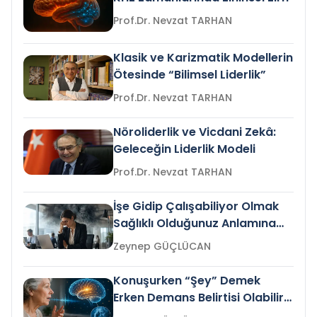
Prof.Dr. Nevzat TARHAN
Klasik ve Karizmatik Modellerin
Ötesinde “Bilimsel Liderlik”
Prof.Dr. Nevzat TARHAN
Nöroliderlik ve Vicdani Zekâ:
Geleceğin Liderlik Modeli
Prof.Dr. Nevzat TARHAN
İşe Gidip Çalışabiliyor Olmak
Sağlıklı Olduğunuz Anlamına
Gelir mi?
Zeynep GÜÇLÜCAN
Konuşurken “Şey” Demek
Erken Demans Belirtisi Olabilir
mi?