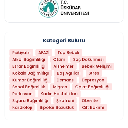
Kategori Bulutu
Psikiyatri
AFAZİ
Tüp Bebek
Alkol Bağımlılığı
Otizm
Saç Dökülmesi
Esrar Bağımlılığı
Alzheimer
Bebek Gelişimi
Kokain Bağımlılığı
Baş Ağrıları
Stres
Kumar Bağımlılığı
Demans
Depresyon
Sanal Bağımlılık
Migren
Opiat Bağımlılığı
Parkinson
Kadın Hastalıkları
Sigara Bağımlılığı
Şizofreni
Obezite
Kardioloji
Bipolar Bozukluk
Cilt Bakımı