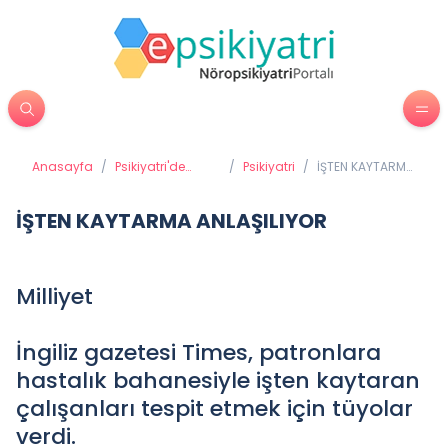
Anasayfa
/
Psikiyatri'de
/
Psikiyatri
/
İŞTEN KAYTARMA
Tedavi
ANLAŞILIYOR
Yöntemleri
İŞTEN KAYTARMA ANLAŞILIYOR
Milliyet
İngiliz gazetesi Times, patronlara
hastalık bahanesiyle işten kaytaran
çalışanları tespit etmek için tüyolar
verdi.