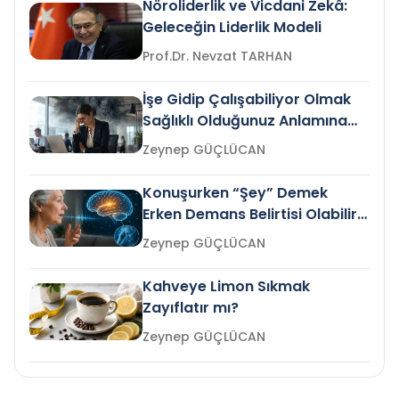
Nöroliderlik ve Vicdani Zekâ:
Geleceğin Liderlik Modeli
Prof.Dr. Nevzat TARHAN
İşe Gidip Çalışabiliyor Olmak
Sağlıklı Olduğunuz Anlamına
Gelir mi?
Zeynep GÜÇLÜCAN
Konuşurken “Şey” Demek
Erken Demans Belirtisi Olabilir
mi?
Zeynep GÜÇLÜCAN
Kahveye Limon Sıkmak
Zayıflatır mı?
Zeynep GÜÇLÜCAN