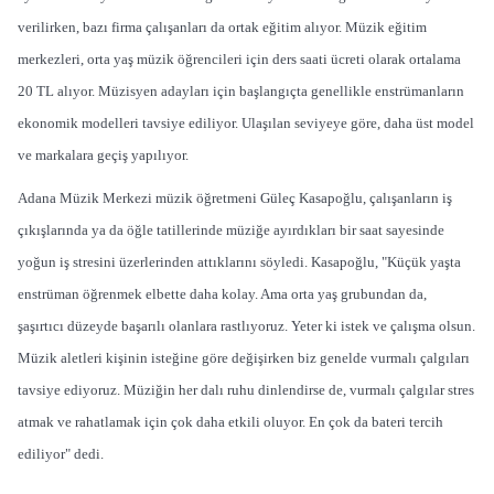
verilirken, bazı firma çalışanları da ortak eğitim alıyor. Müzik eğitim
merkezleri, orta yaş müzik öğrencileri için ders saati ücreti olarak ortalama
20 TL alıyor. Müzisyen adayları için başlangıçta genellikle enstrümanların
ekonomik modelleri tavsiye ediliyor. Ulaşılan seviyeye göre, daha üst model
ve markalara geçiş yapılıyor.
Adana Müzik Merkezi müzik öğretmeni Güleç Kasapoğlu, çalışanların iş
çıkışlarında ya da öğle tatillerinde müziğe ayırdıkları bir saat sayesinde
yoğun iş stresini üzerlerinden attıklarını söyledi. Kasapoğlu, "Küçük yaşta
enstrüman öğrenmek elbette daha kolay. Ama orta yaş grubundan da,
şaşırtıcı düzeyde başarılı olanlara rastlıyoruz. Yeter ki istek ve çalışma olsun.
Müzik aletleri kişinin isteğine göre değişirken biz genelde vurmalı çalgıları
tavsiye ediyoruz. Müziğin her dalı ruhu dinlendirse de, vurmalı çalgılar stres
atmak ve rahatlamak için çok daha etkili oluyor. En çok da bateri tercih
ediliyor" dedi.