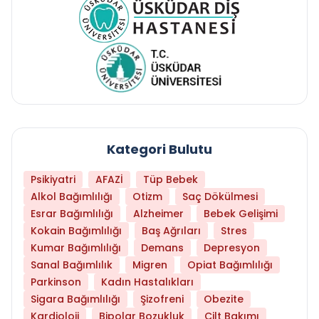
Kategori Bulutu
Psikiyatri
AFAZİ
Tüp Bebek
Alkol Bağımlılığı
Otizm
Saç Dökülmesi
Esrar Bağımlılığı
Alzheimer
Bebek Gelişimi
Kokain Bağımlılığı
Baş Ağrıları
Stres
Kumar Bağımlılığı
Demans
Depresyon
Sanal Bağımlılık
Migren
Opiat Bağımlılığı
Parkinson
Kadın Hastalıkları
Sigara Bağımlılığı
Şizofreni
Obezite
Kardioloji
Bipolar Bozukluk
Cilt Bakımı