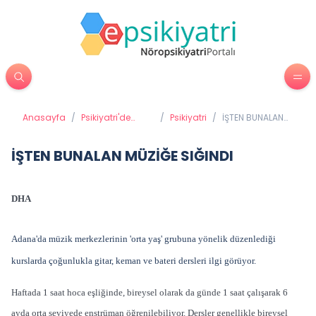
Anasayfa
/
Psikiyatri'de
/
Psikiyatri
/
İŞTEN BUNALAN
Tedavi
MÜZİĞE SIĞINDI
Yöntemleri
İŞTEN BUNALAN MÜZİĞE SIĞINDI
DHA
Adana'da müzik merkezlerinin 'orta yaş' grubuna yönelik düzenlediği
kurslarda çoğunlukla gitar, keman ve bateri dersleri ilgi görüyor.
Haftada 1 saat hoca eşliğinde, bireysel olarak da günde 1 saat çalışarak 6
ayda orta seviyede enstrüman öğrenilebiliyor. Dersler genellikle bireysel