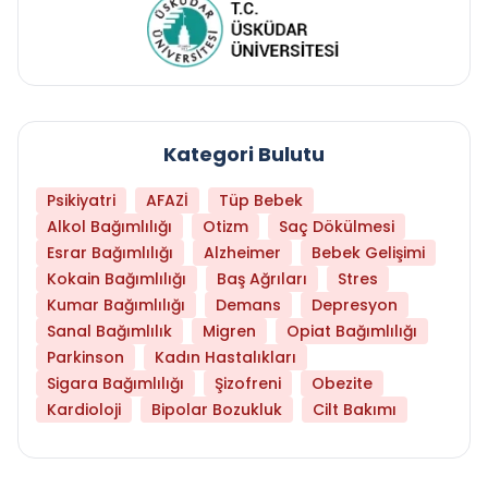
Kategori Bulutu
Psikiyatri
AFAZİ
Tüp Bebek
Alkol Bağımlılığı
Otizm
Saç Dökülmesi
Esrar Bağımlılığı
Alzheimer
Bebek Gelişimi
Kokain Bağımlılığı
Baş Ağrıları
Stres
Kumar Bağımlılığı
Demans
Depresyon
Sanal Bağımlılık
Migren
Opiat Bağımlılığı
Parkinson
Kadın Hastalıkları
Sigara Bağımlılığı
Şizofreni
Obezite
Kardioloji
Bipolar Bozukluk
Cilt Bakımı