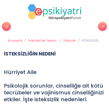
Anasayfa
/
Psikiyatri'de Tedavi
/
Psikiyatri
/
İSTEKSİZLİĞİN
Yöntemleri
NEDENİ
İSTEKSİZLİĞİN NEDENİ
Hürriyet Aile
Psikolojik sorunlar, cinselliğe ait kötü
tecrübeler ve vajinismus cinselliğinizi
etkiler. İşte isteksizlik nedenleri.