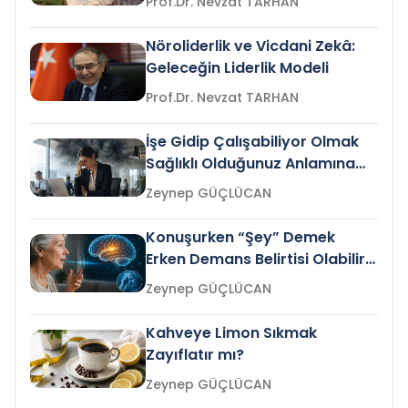
Prof.Dr. Nevzat TARHAN
Nöroliderlik ve Vicdani Zekâ:
Geleceğin Liderlik Modeli
Prof.Dr. Nevzat TARHAN
İşe Gidip Çalışabiliyor Olmak
Sağlıklı Olduğunuz Anlamına
Gelir mi?
Zeynep GÜÇLÜCAN
Konuşurken “Şey” Demek
Erken Demans Belirtisi Olabilir
mi?
Zeynep GÜÇLÜCAN
Kahveye Limon Sıkmak
Zayıflatır mı?
Zeynep GÜÇLÜCAN