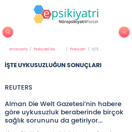
Anasayfa
/
Psikiyatri'de
/
Psikiyatri
/
İŞTE
Tedavi
UYKUSUZLUĞUN
Yöntemleri
SONUÇLARI
İŞTE UYKUSUZLUĞUN SONUÇLARI
REUTERS
Alman Die Welt Gazetesi’nin habere
göre uykusuzluk beraberinde birçok
sağlık sorununu da getiriyor...