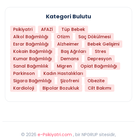
Kategori Bulutu
Psikiyatri
AFAZİ
Tüp Bebek
Alkol Bağımlılığı
Otizm
Saç Dökülmesi
Esrar Bağımlılığı
Alzheimer
Bebek Gelişimi
Kokain Bağımlılığı
Baş Ağrıları
Stres
Kumar Bağımlılığı
Demans
Depresyon
Sanal Bağımlılık
Migren
Opiat Bağımlılığı
Parkinson
Kadın Hastalıkları
Sigara Bağımlılığı
Şizofreni
Obezite
Kardioloji
Bipolar Bozukluk
Cilt Bakımı
©
2026
e-Psikiyatri.com
, bir NPGRUP sitesidir,