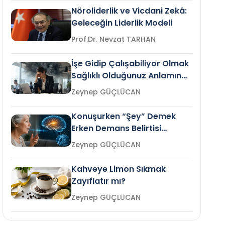
Nöroliderlik ve Vicdani Zekâ:
Geleceğin Liderlik Modeli
Prof.Dr. Nevzat TARHAN
İşe Gidip Çalışabiliyor Olmak
Sağlıklı Olduğunuz Anlamına
Gelir mi?
Zeynep GÜÇLÜCAN
Konuşurken “Şey” Demek
Erken Demans Belirtisi
Olabilir mi?
Zeynep GÜÇLÜCAN
Kahveye Limon Sıkmak
Zayıflatır mı?
Zeynep GÜÇLÜCAN