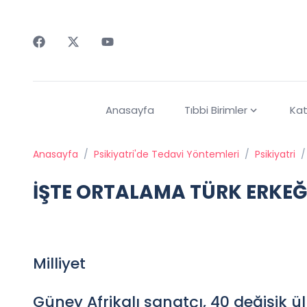
Faceebok
Twitter
Youtube
Anasayfa
Tıbbi Birimler
Kat
Anasayfa
/
Psikiyatri'de Tedavi Yöntemleri
/
Psikiyatri
/
İŞTE ORTALAMA TÜRK ERKEĞ
Milliyet
Güney Afrikalı sanatçı, 40 değişik ü