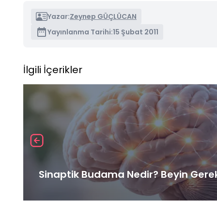
Yazar:
Zeynep GÜÇLÜCAN
Yayınlanma Tarihi:
15 Şubat 2011
İlgili İçerikler
Sinaptik Budama Nedir? Beyin Gereks