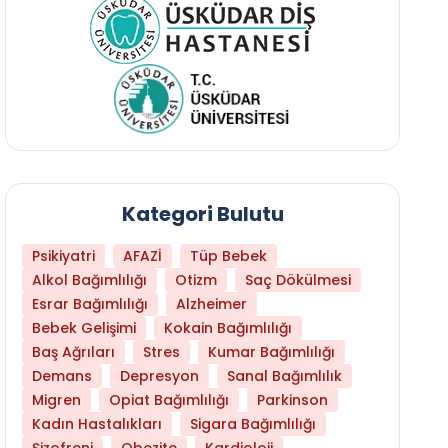
Kategori Bulutu
Psikiyatri
AFAZİ
Tüp Bebek
Alkol Bağımlılığı
Otizm
Saç Dökülmesi
Esrar Bağımlılığı
Alzheimer
Bebek Gelişimi
Kokain Bağımlılığı
Baş Ağrıları
Stres
Kumar Bağımlılığı
Bağırsak Çalıştıran Besinler Nelerdir?
Demans
Depresyon
Sanal Bağımlılık
Migren
Opiat Bağımlılığı
Parkinson
Kadın Hastalıkları
Sigara Bağımlılığı