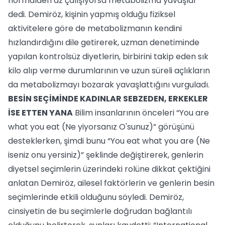
normalden az çalışıyorsa metabolizma yavaşlar”
dedi. Demiröz, kişinin yapmış olduğu fiziksel
aktivitelere göre de metabolizmanın kendini
hızlandırdığını dile getirerek, uzman denetiminde
yapılan kontrolsüz diyetlerin, birbirini takip eden sık
kilo alıp verme durumlarının ve uzun süreli açlıkların
da metabolizmayı bozarak yavaşlattığını vurguladı.
BESİN SEÇİMİNDE KADINLAR SEBZEDEN, ERKEKLER
İSE ETTEN YANA
Bilim insanlarının önceleri “You are
what you eat (Ne yiyorsanız O'sunuz)” görüşünü
desteklerken, şimdi bunu “You eat what you are (Ne
iseniz onu yersiniz)” şeklinde değiştirerek, genlerin
diyetsel seçimlerin üzerindeki rolüne dikkat çektiğini
anlatan Demiröz, ailesel faktörlerin ve genlerin besin
seçimlerinde etkili olduğunu söyledi. Demiröz,
cinsiyetin de bu seçimlerle doğrudan bağlantılı