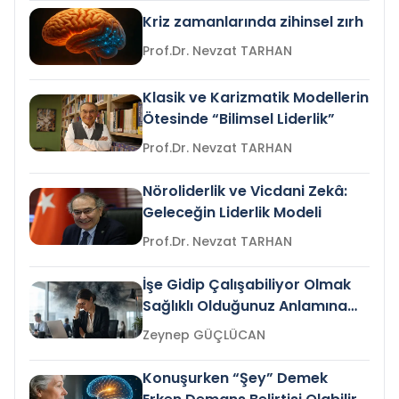
Kriz zamanlarında zihinsel zırh
Prof.Dr. Nevzat TARHAN
Klasik ve Karizmatik Modellerin
Ötesinde “Bilimsel Liderlik”
Prof.Dr. Nevzat TARHAN
Nöroliderlik ve Vicdani Zekâ:
Geleceğin Liderlik Modeli
Prof.Dr. Nevzat TARHAN
İşe Gidip Çalışabiliyor Olmak
Sağlıklı Olduğunuz Anlamına
Gelir mi?
Zeynep GÜÇLÜCAN
Konuşurken “Şey” Demek