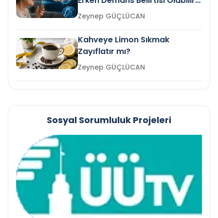
Erken Demans Belirtisi Olabilir
mi?
Zeynep GÜÇLÜCAN
Kahveye Limon Sıkmak
Zayıflatır mı?
Zeynep GÜÇLÜCAN
Sosyal Sorumluluk Projeleri