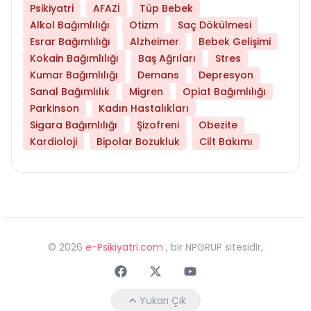
Psikiyatri
AFAZİ
Tüp Bebek
Alkol Bağımlılığı
Otizm
Saç Dökülmesi
Esrar Bağımlılığı
Alzheimer
Bebek Gelişimi
Kokain Bağımlılığı
Baş Ağrıları
Stres
Kumar Bağımlılığı
Demans
Depresyon
Sanal Bağımlılık
Migren
Opiat Bağımlılığı
Parkinson
Kadın Hastalıkları
Sigara Bağımlılığı
Şizofreni
Obezite
Kardioloji
Bipolar Bozukluk
Cilt Bakımı
©
2026
e-Psikiyatri.com
, bir NPGRUP sitesidir,
Faceebok
Twitter
Youtube
Yukarı Çık