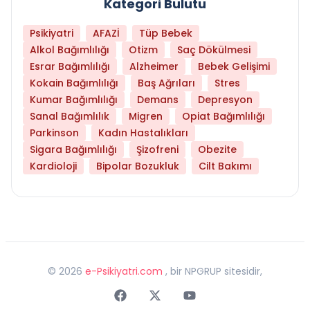
Kategori Bulutu
Psikiyatri
AFAZİ
Tüp Bebek
Alkol Bağımlılığı
Otizm
Saç Dökülmesi
Esrar Bağımlılığı
Alzheimer
Bebek Gelişimi
Kokain Bağımlılığı
Baş Ağrıları
Stres
Kumar Bağımlılığı
Demans
Depresyon
Sanal Bağımlılık
Migren
Opiat Bağımlılığı
Parkinson
Kadın Hastalıkları
Sigara Bağımlılığı
Şizofreni
Obezite
Kardioloji
Bipolar Bozukluk
Cilt Bakımı
©
2026
e-Psikiyatri.com
, bir NPGRUP sitesidir,
Faceebok
Twitter
Youtube