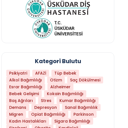
Kategori Bulutu
Psikiyatri
AFAZİ
Tüp Bebek
Alkol Bağımlılığı
Otizm
Saç Dökülmesi
Esrar Bağımlılığı
Alzheimer
Bebek Gelişimi
Kokain Bağımlılığı
Baş Ağrıları
Stres
Kumar Bağımlılığı
Hangi Yaşta Hangi Testi Yaptırmanız Gerekt
Demans
Depresyon
Sanal Bağımlılık
Migren
Opiat Bağımlılığı
Parkinson
Kadın Hastalıkları
Sigara Bağımlılığı