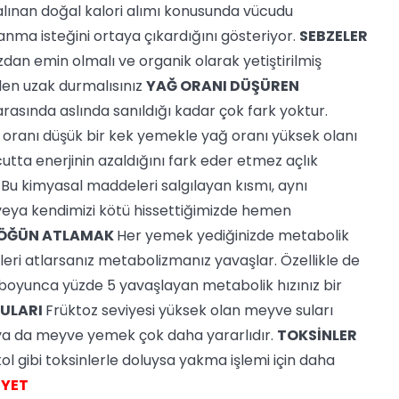
alınan doğal kalori alımı konusunda vücudu
anma isteğini ortaya çıkardığını gösteriyor.
SEBZELER
ızdan emin olmalı ve organik olarak yetiştirilmiş
den uzak durmalısınız
YAĞ ORANI DÜŞÜREN
rasında aslında sanıldığı kadar çok fark yoktur.
 oranı düşük bir kek yemekle yağ oranı yüksek olanı
cutta enerjinin azaldığını fark eder etmez açlık
Bu kimyasal maddeleri salgılayan kısmı, aynı
veya kendimizi kötü hissettiğimizde hemen
ÖĞÜN ATLAMAK
Her yemek yediğinizde metabolik
nleri atlarsanız metabolizmanız yavaşlar. Özellikle de
oyunca yüzde 5 yavaşlayan metabolik hızınız bir
SULARI
Früktoz seviyesi yüksek olan meyve suları
 ya da meyve yemek çok daha yararlıdır.
TOKSİNLER
 gibi toksinlerle doluysa yakma işlemi için daha
İYET