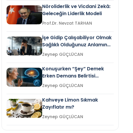
Nöroliderlik ve Vicdani Zekâ:
Geleceğin Liderlik Modeli
Prof.Dr. Nevzat TARHAN
İşe Gidip Çalışabiliyor Olmak
Sağlıklı Olduğunuz Anlamına
Gelir mi?
Zeynep GÜÇLÜCAN
Konuşurken “Şey” Demek
Erken Demans Belirtisi
Olabilir mi?
Zeynep GÜÇLÜCAN
Kahveye Limon Sıkmak
Zayıflatır mı?
Zeynep GÜÇLÜCAN