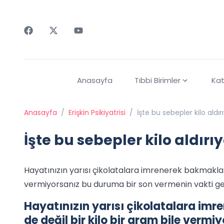
Faceebok
Twitter
Youtube
Anasayfa
Tıbbi Birimler
Kat
Anasayfa
/
Erişkin Psikiyatrisi
/
İşte bu sebepler kilo aldır
İşte bu sebepler kilo aldırı
Hayatınızın yarısı çikolatalara imrenerek bakmakla m
vermiyorsanız bu duruma bir son vermenin vakti geldi
Hayatınızın yarısı çikolatalara imr
de değil bir kilo bir gram bile verm