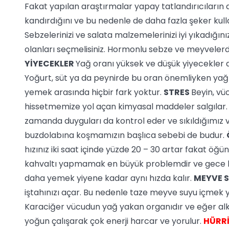
Fakat yapılan araştırmalar yapay tatlandırıcıların 
kandırdığını ve bu nedenle de daha fazla şeker kull
Sebzelerinizi ve salata malzemelerinizi iyi yıkadığın
olanları seçmelisiniz. Hormonlu sebze ve meyveler
YİYECEKLER
Yağ oranı yüksek ve düşük yiyecekler a
Yoğurt, süt ya da peynirde bu oran önemliyken yağ
yemek arasında hiçbir fark yoktur.
STRES
Beyin, vü
hissetmemize yol açan kimyasal maddeler salgılar. 
zamanda duyguları da kontrol eder ve sıkıldığımız 
buzdolabına koşmamızın başlıca sebebi de budur.
hızınız iki saat içinde yüzde 20 – 30 artar fakat öğü
kahvaltı yapmamak en büyük problemdir ve gece b
daha yemek yiyene kadar aynı hızda kalır.
MEYVE 
iştahınızı açar. Bu nedenle taze meyve suyu içmek
Karaciğer vücudun yağ yakan organıdır ve eğer alkol
yoğun çalışarak çok enerji harcar ve yorulur.
HÜRR