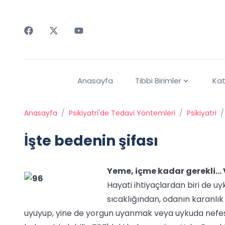
Faceebok
Twitter
Youtube
Anasayfa
Tıbbi Birimler
Kat
Anasayfa
/
Psikiyatri'de Tedavi Yöntemleri
/
Psikiyatri
/
İşte bedenin şifası
Yeme, içme kadar gerekli... V
Hayati ihtiyaçlardan biri de u
sıcaklığından, odanın karanlı
uyuyup, yine de yorgun uyanmak veya uykuda nefes