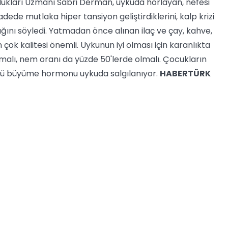
klukları Uzmanı Sabri Derman, uykuda horlayan, nefesi
dede mutlaka hiper tansiyon geliştirdiklerini, kalp krizi
ığını söyledi. Yatmadan önce alınan ilaç ve çay, kahve,
 çok kalitesi önemli. Uykunun iyi olması için karanlıkta
alı, nem oranı da yüzde 50'lerde olmalı. Çocukların
ünkü büyüme hormonu uykuda salgılanıyor.
HABERTÜRK