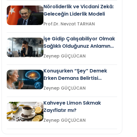
Nöroliderlik ve Vicdani Zekâ:
Geleceğin Liderlik Modeli
Prof.Dr. Nevzat TARHAN
İşe Gidip Çalışabiliyor Olmak
Sağlıklı Olduğunuz Anlamına
Gelir mi?
Zeynep GÜÇLÜCAN
Konuşurken “Şey” Demek
Erken Demans Belirtisi
Olabilir mi?
Zeynep GÜÇLÜCAN
Kahveye Limon Sıkmak
Zayıflatır mı?
Zeynep GÜÇLÜCAN