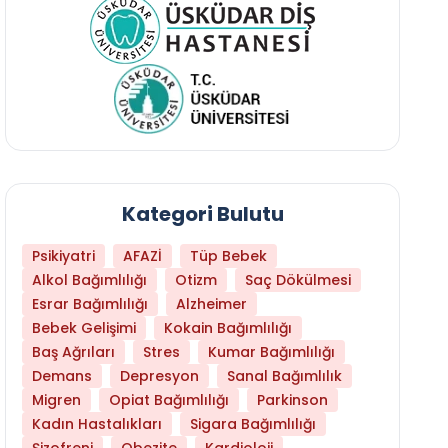
Kategori Bulutu
Psikiyatri
AFAZİ
Tüp Bebek
Alkol Bağımlılığı
Otizm
Saç Dökülmesi
Esrar Bağımlılığı
Alzheimer
Bebek Gelişimi
Kokain Bağımlılığı
Baş Ağrıları
Stres
Kumar Bağımlılığı
Hangi Yaşta Hangi Testi Yaptırmanız Gerekt
Demans
Depresyon
Sanal Bağımlılık
Migren
Opiat Bağımlılığı
Parkinson
Kadın Hastalıkları
Sigara Bağımlılığı