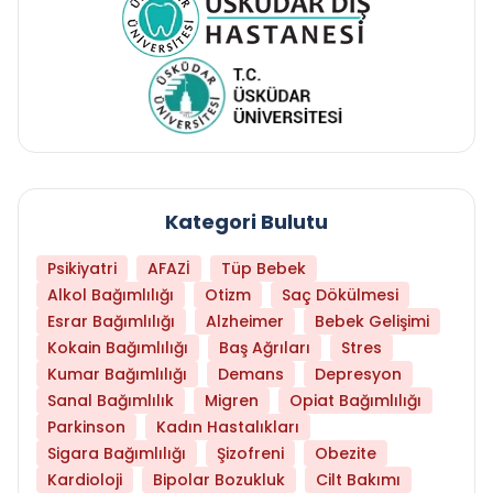
Kategori Bulutu
Psikiyatri
AFAZİ
Tüp Bebek
Alkol Bağımlılığı
Otizm
Saç Dökülmesi
Esrar Bağımlılığı
Alzheimer
Bebek Gelişimi
Kokain Bağımlılığı
Baş Ağrıları
Stres
Kumar Bağımlılığı
Demans
Depresyon
Sanal Bağımlılık
Migren
Opiat Bağımlılığı
Parkinson
Kadın Hastalıkları
Sigara Bağımlılığı
Şizofreni
Obezite
Kardioloji
Bipolar Bozukluk
Cilt Bakımı