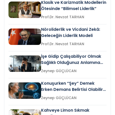
Klasik ve Karizmatik Modellerin
Ötesinde “Bilimsel Liderlik”
Prof.Dr. Nevzat TARHAN
Nöroliderlik ve Vicdani Zekâ:
Geleceğin Liderlik Modeli
Prof.Dr. Nevzat TARHAN
İşe Gidip Çalışabiliyor Olmak
Sağlıklı Olduğunuz Anlamına
Gelir mi?
Zeynep GÜÇLÜCAN
Konuşurken “Şey” Demek
Erken Demans Belirtisi Olabilir
mi?
Zeynep GÜÇLÜCAN
Kahveye Limon Sıkmak