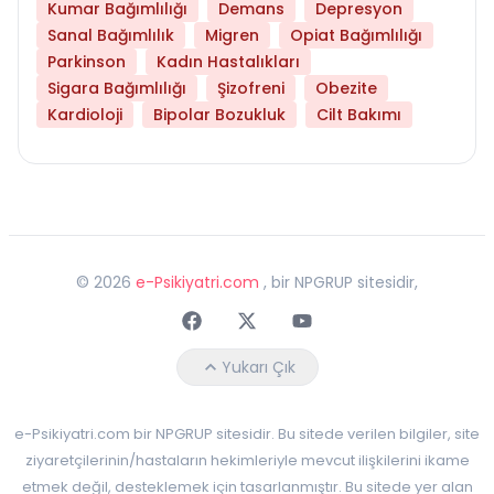
Kumar Bağımlılığı
Demans
Depresyon
Sanal Bağımlılık
Migren
Opiat Bağımlılığı
Parkinson
Kadın Hastalıkları
Sigara Bağımlılığı
Şizofreni
Obezite
Kardioloji
Bipolar Bozukluk
Cilt Bakımı
©
2026
e-Psikiyatri.com
, bir NPGRUP sitesidir,
Faceebok
Twitter
Youtube
Yukarı Çık
e-Psikiyatri.com bir NPGRUP sitesidir. Bu sitede verilen bilgiler, site
ziyaretçilerinin/hastaların hekimleriyle mevcut ilişkilerini ikame
etmek değil, desteklemek için tasarlanmıştır. Bu sitede yer alan