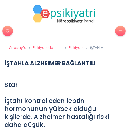
Anasayfa
/
Psikiyatri'de
/
Psikiyatri
/
İŞTAHLA
Tedavi
ALZHEIMER
Yöntemleri
BAĞLANTILI
İŞTAHLA ALZHEIMER BAĞLANTILI
Star
İştahı kontrol eden leptin
hormonunun yüksek olduğu
kişilerde, Alzheimer hastalığı riski
daha düşük.