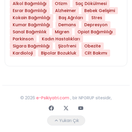
Alkol Bağımlılığı
Otizm
Saç Dökülmesi
Esrar Bağımlılığı
Alzheimer
Bebek Gelişimi
Kokain Bağımlılığı
Baş Ağrıları
Stres
Kumar Bağımlılığı
Demans
Depresyon
Sanal Bağımlılık
Migren
Opiat Bağımlılığı
Parkinson
Kadın Hastalıkları
Sigara Bağımlılığı
Şizofreni
Obezite
Kardioloji
Bipolar Bozukluk
Cilt Bakımı
©
2026
e-Psikiyatri.com
, bir NPGRUP sitesidir,
Faceebok
Twitter
Youtube
Yukarı Çık