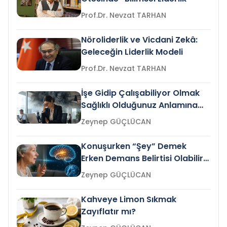
Prof.Dr. Nevzat TARHAN
Nöroliderlik ve Vicdani Zekâ:
Geleceğin Liderlik Modeli
Prof.Dr. Nevzat TARHAN
İşe Gidip Çalışabiliyor Olmak
Sağlıklı Olduğunuz Anlamına
Gelir mi?
Zeynep GÜÇLÜCAN
Konuşurken “Şey” Demek
Erken Demans Belirtisi Olabilir
mi?
Zeynep GÜÇLÜCAN
Kahveye Limon Sıkmak
Zayıflatır mı?