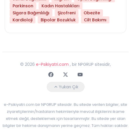
Parkinson
Kadın Hastalıkları
Sigara Bağımlılığı
Şizofreni
Obezite
Kardioloji
Bipolar Bozukluk
Cilt Bakımı
©
2026
e-Psikiyatri.com
, bir NPGRUP sitesidir,
Faceebok
Twitter
Youtube
Yukarı Çık
e-Psikiyatri.com bir NPGRUP sitesidir. Bu sitede verilen bilgiler, site
ziyaretçilerinin/hastaların hekimleriyle mevcut ilişkilerini ikame
etmek değil, desteklemek için tasarlanmıştır. Bu sitede yer alan
bilgiler bir hekime danışmanın yerine geçmez. Tüm hakları saklıdır.