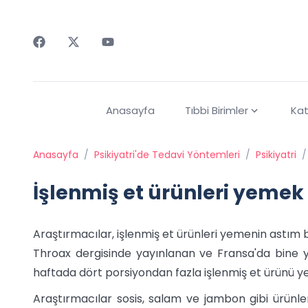
Faceebok
Twitter
Youtube
Anasayfa
Tıbbi Birimler
Kat
Anasayfa
/
Psikiyatri'de Tedavi Yöntemleri
/
Psikiyatri
/
İşlenmiş et ürünleri yemek '
Araştırmacılar, işlenmiş et ürünleri yemenin astım bel
Throax dergisinde yayınlanan ve Fransa'da bine y
haftada dört porsiyondan fazla işlenmiş et ürünü yeme
Araştırmacılar sosis, salam ve jambon gibi ürünle