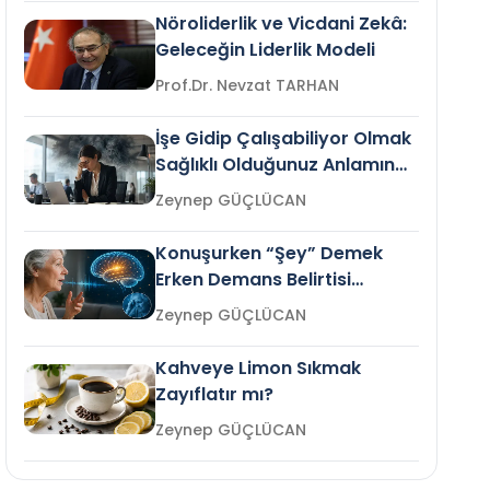
Nöroliderlik ve Vicdani Zekâ:
Geleceğin Liderlik Modeli
Prof.Dr. Nevzat TARHAN
İşe Gidip Çalışabiliyor Olmak
Sağlıklı Olduğunuz Anlamına
Gelir mi?
Zeynep GÜÇLÜCAN
Konuşurken “Şey” Demek
Erken Demans Belirtisi
Olabilir mi?
Zeynep GÜÇLÜCAN
Kahveye Limon Sıkmak
Zayıflatır mı?
Zeynep GÜÇLÜCAN