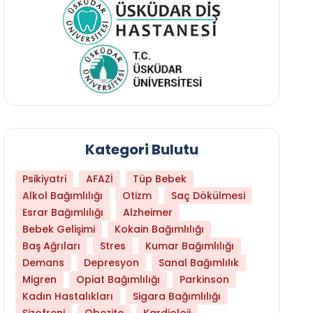
Kategori Bulutu
Psikiyatri
AFAZİ
Tüp Bebek
Alkol Bağımlılığı
Otizm
Saç Dökülmesi
Esrar Bağımlılığı
Alzheimer
Bebek Gelişimi
Kokain Bağımlılığı
Baş Ağrıları
Stres
Kumar Bağımlılığı
Daha Az Protein Tüketmek Yaşlanmayı Yava
Demans
Depresyon
Sanal Bağımlılık
Migren
Opiat Bağımlılığı
Parkinson
Kadın Hastalıkları
Sigara Bağımlılığı