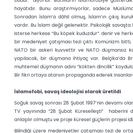
budur.” diyorlar. Batılıların İslamofobiye gösterdi
hayatıdır. Bunu araştırmıyorlar, sadece Müslüman
Sonradan İslam’a dâhil olmuş, İslam’ın çıkış kuru
vardır. Bu İslam değil gelenektir. Psikolojik savaş
isterse herkese “Bu köpek kuduzdur”. denir ve herke
bir medeniyet çatışması tezi çıktı. Komünizm bitt
NATO bir askeri kuvvettir ve NATO düşmansız kalm
yapılacak, bir düşmana ihtiyaç var. Belçika’da Br
muhtemel düşmanın adını “kökten dincilik” koydular. P
Bir fikri ortaya atarsın propaganda ederek insanlara s
İslamofobi, savaş ideolojisi olarak üretildi
Soğuk savaş sonrası 28 Şubat 1997’nin devamı olan y
TV yayınında “28 Şubat Küreselleşti” haberini
anlaşılır olmuştu ve proje küresel güçlerin projesi idi
Bilindiği üzere medeniyetler çatışması tezi de ortay