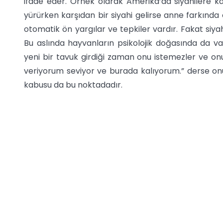
ifade eder. Örnek olarak Amerika’da siyahilere ka
yürürken karşıdan bir siyahi gelirse anne farkınd
otomatik ön yargılar ve tepkiler vardır. Fakat siya
Bu aslında hayvanların psikolojik doğasında da v
yeni bir tavuk girdiği zaman onu istemezler ve on
veriyorum seviyor ve burada kalıyorum.” derse onu
kabusu da bu noktadadır.