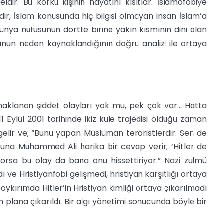
dir. Bu korku kişinin hayatını kısıtlar. İslamofobiye
idir, İslam konusunda hiç bilgisi olmayan insan İslam’a
r. Dünya nüfusunun dörtte birine yakın kısmının dini olan
kunun neden kaynaklandığının doğru analizi ile ortaya
ynaklanan şiddet olayları yok mu, pek çok var… Hatta
1 Eylül 2001 tarihinde ikiz kule trajedisi olduğu zaman
 gelir ve; “Bunu yapan Müslüman teröristlerdir. Sen de
na Muhammed Ali harika bir cevap verir; ‘Hitler de
iyorsa bu olay da bana onu hissettiriyor.” Nazi zulmü
ı ve Hristiyanfobi gelişmedi, hristiyan karşıtlığı ortaya
kırımda Hitler’in Hristiyan kimliği ortaya çıkarılmadı
n plana çıkarıldı. Bir algı yönetimi sonucunda böyle bir