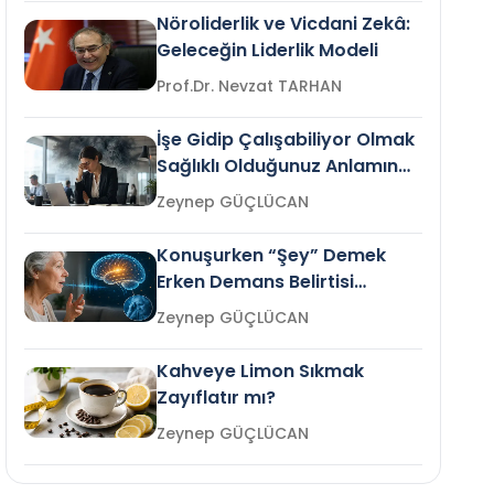
Nöroliderlik ve Vicdani Zekâ:
Geleceğin Liderlik Modeli
Prof.Dr. Nevzat TARHAN
İşe Gidip Çalışabiliyor Olmak
Sağlıklı Olduğunuz Anlamına
Gelir mi?
Zeynep GÜÇLÜCAN
Konuşurken “Şey” Demek
Erken Demans Belirtisi
Olabilir mi?
Zeynep GÜÇLÜCAN
Kahveye Limon Sıkmak
Zayıflatır mı?
Zeynep GÜÇLÜCAN