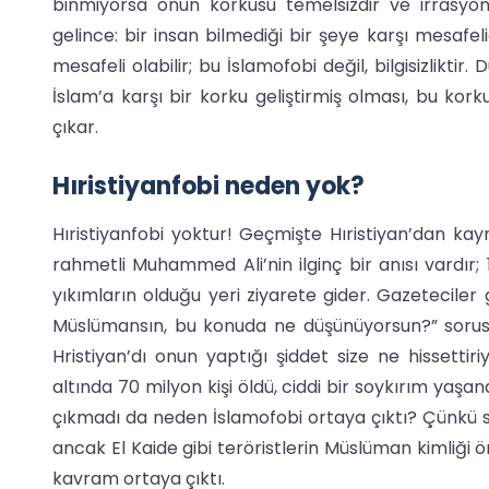
binmiyorsa onun korkusu temelsizdir ve irrasyonel
gelince: bir insan bilmediği bir şeye karşı mesafel
mesafeli olabilir; bu İslamofobi değil, bilgisizlikti
İslam’a karşı bir korku geliştirmiş olması, bu kor
çıkar.
Hıristiyanfobi neden yok?
Hıristiyanfobi yoktur! Geçmişte Hıristiyan’dan ka
rahmetli Muhammed Ali’nin ilginç bir anısı vardır; 1
yıkımların olduğu yeri ziyarete gider. Gazeteciler
Müslümansın, bu konuda ne düşünüyorsun?” sorusu
Hristiyan’dı onun yaptığı şiddet size ne hissettir
altında 70 milyon kişi öldü, ciddi bir soykırım yaşand
çıkmadı da neden İslamofobi ortaya çıktı? Çünkü soy
ancak El Kaide gibi teröristlerin Müslüman kimliği ö
kavram ortaya çıktı.