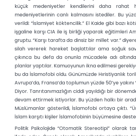
küçük medeniyetler kendilerini daha rahat hi
medeniyetlerinin canlı kalmasını istediler. Bu y
verildi: “İslamiyet köktencilik.” El Kaide gibi bazı kö
işgaline karşı CIA ile iş birliği yaparak eğitimleri A
gruptu. “Karşı tarafta da dinsiz bir millet var.” diy
silah vererek hareket başlattılar ama soğuk sa
çıkınca bu defa da onunla mücadele adı altında
planlar yaptılar. Kamuoyunun ikna edilmesi gerekiyor
bu da İslamofobi oldu. Günümüzde Hıristiyanlık torik 
Avrupa’da, Fransa’da toplumun yüzde 50’ye yakını “Bi
Diyor. Tanrıtanımazlığın ciddi yayıldığı bir dönemd
devam ettirmek istiyorlar. Bu yüzden halkı bir ara
Müslümanlar gösterildi, İslamofobi ortaya çıktı. “Ür
İslam karşıtı kişiler İslamofobinin büyümesine destek
Politik Psikolojide “Otomatik Stereotipi” olarak 