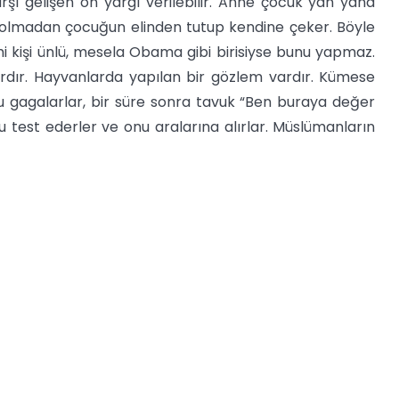
rşı gelişen ön yargı verilebilir. Anne çocuk yan yana
a olmadan çocuğun elinden tutup kendine çeker. Böyle
hi kişi ünlü, mesela Obama gibi birisiyse bunu yapmaz.
ardır. Hayvanlarda yapılan bir gözlem vardır. Kümese
u gagalarlar, bir süre sonra tavuk “Ben buraya değer
 test ederler ve onu aralarına alırlar. Müslümanların