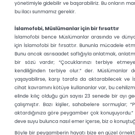
yönetimiyle gidebilir ve başarabiliriz. Bu onların man
bu ilacı sunmamız gerekir.
İslamofobi, Müslümanlar için bir fırsattır
İslamofobi bence Müslümanlar arasında ve dünya
için İslamofobi bir fırsattır. Bununla mücadele et
Bunu ancak asrısaadet saflığıyla anlatmak, anlat
bir sözü vardır; “Çocuklarınızı terbiye etmeye
kendiliğinden terbiye olur.” der. Müslümanlar
yaşayabilirse, karşı tarafa da aktarabilecek ve 
cihat kavramını kötüye kullananlar var, bu cehilizm
elinde kılıç olduğu gün sayısı 23 senede bir ayı
çalışmıştır. Bazı kişiler, sahabelere sormuşla
aktardığınıza göre peygamber çok konuşuyordu.” 
deve suyu bulunca nasıl emer içerse, biz o konuşt
Böyle bir peygamberin hayatı bize en güzel örnekt