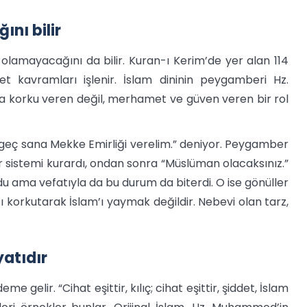
ını bilir
obi olamayacağını da bilir. Kuran-ı Kerim’de yer alan 114
 kavramları işlenir. İslam dininin peygamberi Hz.
 korku veren değil, merhamet ve güven veren bir rol
ç sana Mekke Emirliği verelim.” deniyor. Peygamber
r sistemi kurardı, ondan sonra “Müslüman olacaksınız.”
u ama vefatıyla da bu durum da biterdi. O ise gönüller
rzı korkutarak İslam’ı yaymak değildir. Nebevi olan tarz,
yatıdır
gelir. “Cihat eşittir, kılıç; cihat eşittir, şiddet, İslam