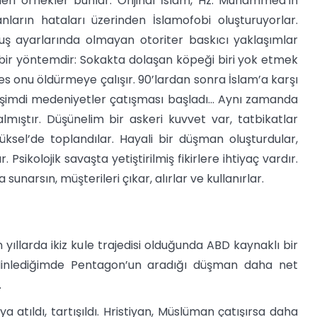
kleri örnekler bunlar. Orijinal İslam, Hz. Muhammed’in
ların hataları üzerinden İslamofobi oluşturuyorlar.
luş ayarlarında olmayan otoriter baskıcı yaklaşımlar
ta bir yöntemdir: Sokakta dolaşan köpeği biri yok etmek
s onu öldürmeye çalışır. 90’lardan sonra İslam’a karşı
i, şimdi medeniyetler çatışması başladı… Aynı zamanda
ıştır. Düşünelim bir askeri kuvvet var, tatbikatlar
üksel’de toplandılar. Hayali bir düşman oluşturdular,
sikolojik savaşta yetiştirilmiş fikirlere ihtiyaç vardır.
unarsın, müşterileri çıkar, alırlar ve kullanırlar.
ıllarda ikiz kule trajedisi olduğunda ABD kaynaklı bir
 dinlediğimde Pentagon’un aradığı düşman daha net
.
a atıldı, tartışıldı. Hristiyan, Müslüman çatışırsa daha