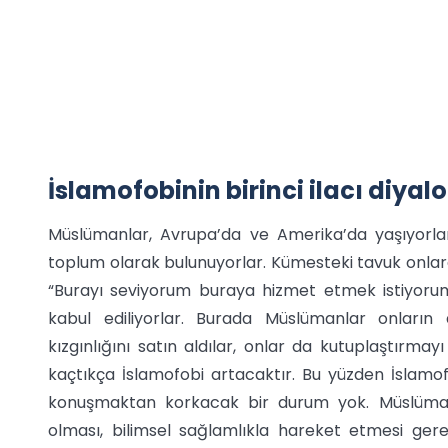
İslamofobinin birinci ilacı diyal
Müslümanlar, Avrupa’da ve Amerika’da yaşıyorlar.
toplum olarak bulunuyorlar. Kümesteki tavuk onlara 
“Burayı seviyorum buraya hizmet etmek istiyoru
kabul ediliyorlar. Burada Müslümanlar onların dü
kızgınlığını satın aldılar, onlar da kutuplaştırma
kaçtıkça İslamofobi artacaktır. Bu yüzden İslamofo
konuşmaktan korkacak bir durum yok. Müslümanın 
olması, bilimsel sağlamlıkla hareket etmesi gerek