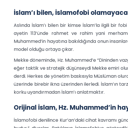
İslam’ı bilen, İslamofobi olamayacağ
Aslında İslam’ı bilen bir kimse İslam’la ilgili bir f
ayetin 113’ünde rahmet ve rahim yani merhamet
Muhammed’in hayatına bakıldığında onun insanlara
model olduğu ortaya çıkar.
Mekke döneminde, Hz. Muhammed’e “Dininden vazge
eğer taktik ve stratejik düşünseydi Mekke emiri olu
derdi. Herkes de yönetim baskısıyla Müslüman olurd
üzerinde birebir ikna üzerinden ilerledi. İslam’ın ta
korku uyandırmadan İslam’ı anlatmaktır.
Orijinal İslam, Hz. Muhammed’in ha
İslamofobi denilince Kur’an’daki cihat kavramı gündeme 