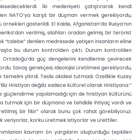
ssedeceklerdi. İki medeniyeti çatıştırarak kendi
üzden NATO’ya karşıt bir düşman vermek gerekiyordu,
tü örnekleri gösterildi. El Kaide, Afganistan’da Rusya’nın
merika’dan verilmiş, silahları oradan gelmiş bir terörist
erek “talebe” denilen medresede yetişen insanların eline
vaşta bu durum kontrolden çıktı. Durum kontrolden
 Ortadoğu’da güç dengelerini kendilerine çevirecek
du. Savaş gerekçesi, ideolojisi üretilmesi gerekiyordu,
temelini yitirdi. Teslis akidesi tutmadı. Özellikle Kuzey
z Hristiyan değiliz sadece kültürel olarak Hristiyanız.”
e güçlendirme yapılamadığı için de hristiyan kültürünü
da tutmak için bir düşmana ve tehdide ihtiyaç vardı ve
etilmiş bir fikir” olarak bunu çok rahat görebiliyoruz.
 veriyorlar, korku üretmek istiyorlar ve ürettiler.
tanımlanan kavram ön yargıların oluşturduğu tepkileri