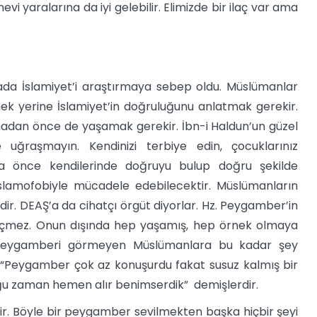
evi yaralarına da iyi gelebilir. Elimizde bir ilaç var ama
da İslamiyet’i araştırmaya sebep oldu. Müslümanlar
mek yerine İslamiyet’in doğruluğunu anlatmak gerekir.
madan önce de yaşamak gerekir. İbn-i Haldun’un güzel
 uğraşmayın. Kendinizi terbiye edin, çocuklarınız
 da önce kendilerinde doğruyu bulup doğru şekilde
İslamofobiyle mücadele edebilecektir. Müslümanların
dir. DEAŞ’a da cihatçı örgüt diyorlar. Hz. Peygamber’in
 geçmez. Onun dışında hep yaşamış, hep örnek olmaya
r; “Peygamberi görmeyen Müslümanlara bu kadar şey
“Peygamber çok az konuşurdu fakat susuz kalmış bir
uğu zaman hemen alır benimserdik” demişlerdir.
ir. Böyle bir peygamber sevilmekten başka hiçbir şeyi