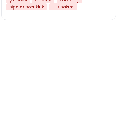
Şizofreni
Obezite
Kardioloji
Bipolar Bozukluk
Cilt Bakımı