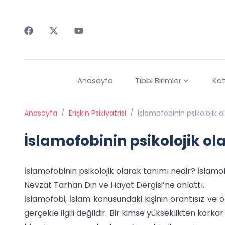
Faceebok
Twitter
Youtube
Anasayfa
Tıbbi Birimler
Kat
Anasayfa
/
Erişkin Psikiyatrisi
/
İslamofobinin psikolojik o
İslamofobinin psikolojik ol
İslamofobinin psikolojik olarak tanımı nedir? İslamo
Nevzat Tarhan Din ve Hayat Dergisi’ne anlattı.
İslamofobi, İslam konusundaki kişinin orantısız ve ö
gerçekle ilgili değildir. Bir kimse yükseklikten kor