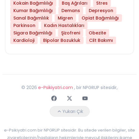
Kokain Bağımlılığı
Baş Ağrıları
Stres
Kumar Bağımlılığı
Demans
Depresyon
Sanal Bağımlılık
Migren
Opiat Bağımlılığı
Parkinson
Kadın Hastalıkları
Sigara Bağımlılığı
Şizofreni
Obezite
Kardioloji
Bipolar Bozukluk
Cilt Bakımı
©
2026
e-Psikiyatri.com
, bir NPGRUP sitesidir,
Faceebok
Twitter
Youtube
Yukarı Çık
e-Psikiyatri.com bir NPGRUP sitesidir. Bu sitede verilen bilgiler, site
ziyaretçilerinin/hastaların hekimleriyle mevcut ilişkilerini ikame