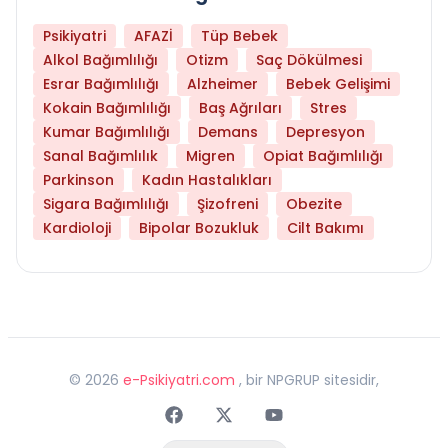
Psikiyatri
AFAZİ
Tüp Bebek
Alkol Bağımlılığı
Otizm
Saç Dökülmesi
Esrar Bağımlılığı
Alzheimer
Bebek Gelişimi
Kokain Bağımlılığı
Baş Ağrıları
Stres
Kumar Bağımlılığı
Demans
Depresyon
Sanal Bağımlılık
Migren
Opiat Bağımlılığı
Parkinson
Kadın Hastalıkları
Sigara Bağımlılığı
Şizofreni
Obezite
Kardioloji
Bipolar Bozukluk
Cilt Bakımı
©
2026
e-Psikiyatri.com
, bir NPGRUP sitesidir,
Faceebok
Twitter
Youtube