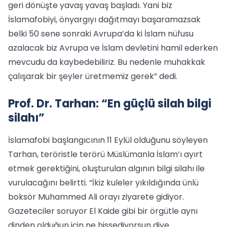
geri dönüşte yavaş yavaş başladı. Yani biz
İslamafobiyi, önyargıyı dağıtmayı başaramazsak
belki 50 sene sonraki Avrupa’da ki İslam nüfusu
azalacak biz Avrupa ve İslam devletini hamil ederken
mevcudu da kaybedebiliriz. Bu nedenle muhakkak
çalışarak bir şeyler üretmemiz gerek” dedi.
Prof. Dr. Tarhan: “En güçlü silah bilgi
silahı”
İslamafobi başlangıcının 11 Eylül olduğunu söyleyen
Tarhan, teröristle terörü Müslümanla İslam’ı ayırt
etmek gerektiğini, oluşturulan algının bilgi silahı ile
vurulacağını belirtti. “İkiz kuleler yıkıldığında ünlü
boksör Muhammed Ali orayı ziyarete gidiyor.
Gazeteciler soruyor El Kaide gibi bir örgütle aynı
dinden olduğun için ne hissediyorsun diye.