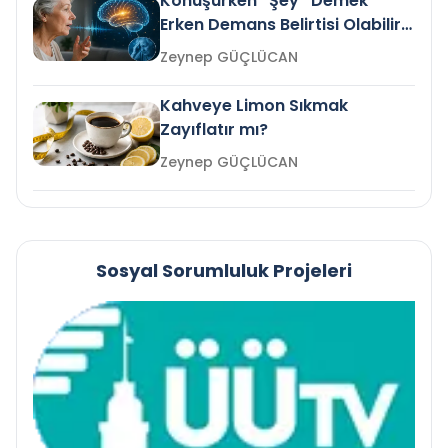
Konuşurken “Şey” Demek
Erken Demans Belirtisi Olabilir
mi?
Zeynep GÜÇLÜCAN
Kahveye Limon Sıkmak
Zayıflatır mı?
Zeynep GÜÇLÜCAN
Sosyal Sorumluluk Projeleri