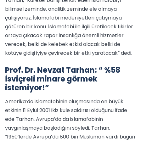
Tarhan, “Küresel barışı tehdit eden islamafobiyi
bilimsel zeminde, analitik zeminde ele almaya
çalışıyoruz. İslamafobi medeniyetleri çatışmaya
götüren bir konu. İslamafobi ile ilgili üretilecek fikirler
ortaya çıkacak rapor insanlığa önemli hizmetler
verecek, belki de kelebek etkisi olacak belki de
kötüye gidişi iyiye çevirecek bir etki yaratacak” dedi.
Prof. Dr. Nevzat Tarhan: “ %58
İsviçreli minare görmek
istemiyor!”
Amerika’da islamafobinin oluşmasında en büyük
etkinin 11 Eylül 2001 ikiz kule saldırısı olduğunu ifade
ede Tarhan, Avrupa’da da islamafobinin
yaygınlaşmaya başladığını söyledi. Tarhan,
“1950’lerde Avrupa’da 800 bin Müslüman vardı bugün