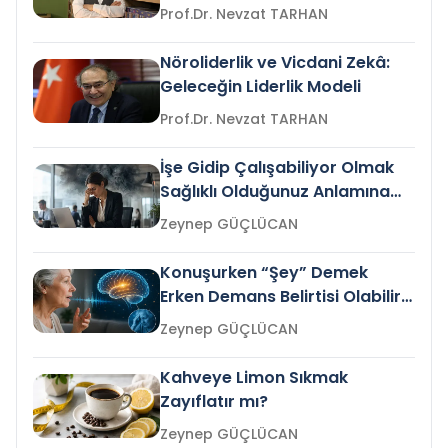
Prof.Dr. Nevzat TARHAN
Nöroliderlik ve Vicdani Zekâ:
Geleceğin Liderlik Modeli
Prof.Dr. Nevzat TARHAN
İşe Gidip Çalışabiliyor Olmak
Sağlıklı Olduğunuz Anlamına
Gelir mi?
Zeynep GÜÇLÜCAN
Konuşurken “Şey” Demek
Erken Demans Belirtisi Olabilir
mi?
Zeynep GÜÇLÜCAN
Kahveye Limon Sıkmak
Zayıflatır mı?
Zeynep GÜÇLÜCAN