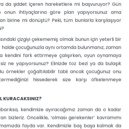
r ya da şiddet içeren hareketlere mi başvuruyor? Gün
e onun ihtiyaçlarına göre plan yapıyorsunuz ama
an birine mi dönüştü? Peki, tüm bunlarla karşılaşıyor
i?
sındaki çizgiyi çekememiş olmak bunun için yeterli bir
 bir halde çocuğunuzla aynı ortamda bulunmanız, zaman
da kendini fark ettirmeye çalışırken, oyun oynamaya
 siz ne yapıyorsunuz? Elinizde toz bezi ya da bulaşık
u örnekler çoğaltılabilir tabii ancak çocuğunuz onu
termediğinizi hissederek size karşı öfkelenmeye
IL KURACAKSINIZ?
abarıksa, kendimize ayıracağımız zaman da o kadar
ran bizleriz. Öncelikle, ‘olması gerekenler’ kavramımı
kmamızda fayda var. Kendimizle baş başa kalmak da