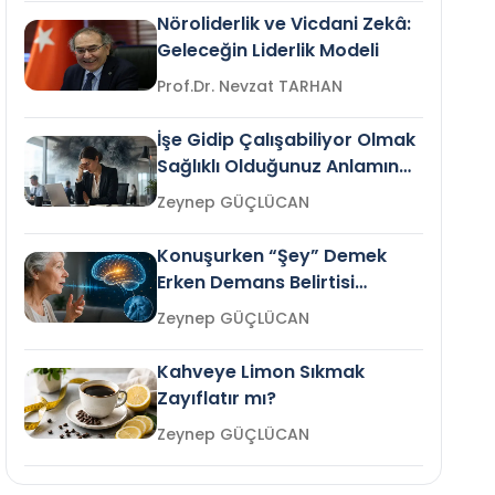
Nöroliderlik ve Vicdani Zekâ:
Geleceğin Liderlik Modeli
Prof.Dr. Nevzat TARHAN
İşe Gidip Çalışabiliyor Olmak
Sağlıklı Olduğunuz Anlamına
Gelir mi?
Zeynep GÜÇLÜCAN
Konuşurken “Şey” Demek
Erken Demans Belirtisi
Olabilir mi?
Zeynep GÜÇLÜCAN
Kahveye Limon Sıkmak
Zayıflatır mı?
Zeynep GÜÇLÜCAN