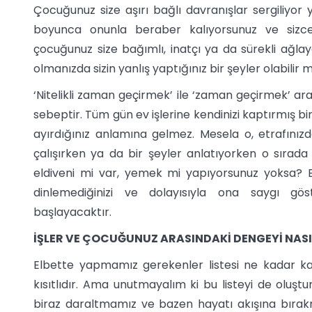
Çocuğunuz size aşırı bağlı davranışlar sergiliyo
boyunca onunla beraber kalıyorsunuz ve sizc
çocuğunuz size bağımlı, inatçı ya da sürekli ağlay
olmanızda sizin yanlış yaptığınız bir şeyler olabilir m
‘Nitelikli zaman geçirmek’ ile ‘zaman geçirmek’ ara
sebeptir. Tüm gün ev işlerine kendinizi kaptırmış
ayırdığınız anlamına gelmez. Mesela o, etrafınız
çalışırken ya da bir şeyler anlatıyorken o sırada
eldiveni mi var, yemek mi yapıyorsunuz yoksa? B
dinlemediğinizi ve dolayısıyla ona saygı gös
başlayacaktır.
İŞLER VE ÇOCUĞUNUZ ARASINDAKİ DENGEYİ NAS
Elbette yapmamız gerekenler listesi ne kadar k
kısıtlıdır. Ama unutmayalım ki bu listeyi de oluştu
biraz daraltmamız ve bazen hayatı akışına bıra