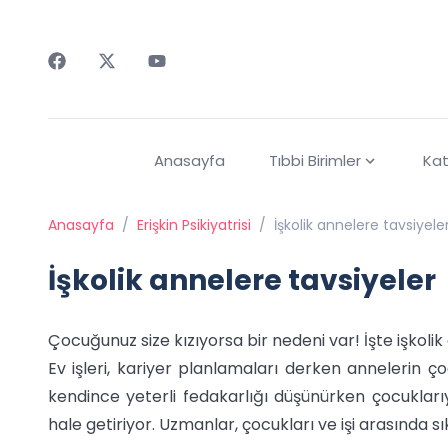
Faceebok
Twitter
Youtube
Anasayfa
Tıbbi Birimler
Kat
Anasayfa
/
Erişkin Psikiyatrisi
/
İşkolik annelere tavsiyele
İşkolik annelere tavsiyeler
Çocuğunuz size kızıyorsa bir nedeni var! İşte işkoli
Ev işleri, kariyer planlamaları derken annelerin ç
kendince yeterli fedakarlığı düşünürken çocuklar
hale getiriyor. Uzmanlar, çocukları ve işi arasında s