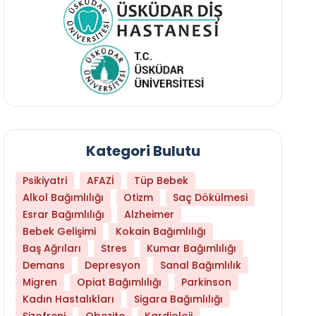
Kategori Bulutu
Psikiyatri
AFAZİ
Tüp Bebek
Alkol Bağımlılığı
Otizm
Saç Dökülmesi
Esrar Bağımlılığı
Alzheimer
Bebek Gelişimi
Kokain Bağımlılığı
Baş Ağrıları
Stres
Kumar Bağımlılığı
Daha Az Protein Tüketmek Yaşlanmayı Yava
Demans
Depresyon
Sanal Bağımlılık
Migren
Opiat Bağımlılığı
Parkinson
Kadın Hastalıkları
Sigara Bağımlılığı