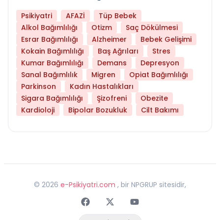
Psikiyatri
AFAZİ
Tüp Bebek
Alkol Bağımlılığı
Otizm
Saç Dökülmesi
Esrar Bağımlılığı
Alzheimer
Bebek Gelişimi
Kokain Bağımlılığı
Baş Ağrıları
Stres
Kumar Bağımlılığı
Demans
Depresyon
Sanal Bağımlılık
Migren
Opiat Bağımlılığı
Parkinson
Kadın Hastalıkları
Sigara Bağımlılığı
Şizofreni
Obezite
Kardioloji
Bipolar Bozukluk
Cilt Bakımı
©
2026
e-Psikiyatri.com
, bir NPGRUP sitesidir,
Faceebok
Twitter
Youtube