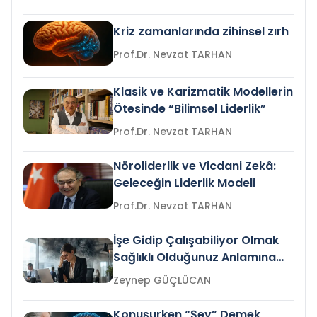
Kriz zamanlarında zihinsel zırh
Prof.Dr. Nevzat TARHAN
Klasik ve Karizmatik Modellerin
Ötesinde “Bilimsel Liderlik”
Prof.Dr. Nevzat TARHAN
Nöroliderlik ve Vicdani Zekâ:
Geleceğin Liderlik Modeli
Prof.Dr. Nevzat TARHAN
İşe Gidip Çalışabiliyor Olmak
Sağlıklı Olduğunuz Anlamına
Gelir mi?
Zeynep GÜÇLÜCAN
Konuşurken “Şey” Demek