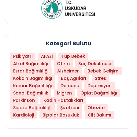
Kategori Bulutu
Psikiyatri
AFAZİ
Tüp Bebek
Alkol Bağımlılığı
Otizm
Saç Dökülmesi
Esrar Bağımlılığı
Alzheimer
Bebek Gelişimi
Kokain Bağımlılığı
Baş Ağrıları
Stres
Kumar Bağımlılığı
Demans
Depresyon
Sanal Bağımlılık
Migren
Opiat Bağımlılığı
Parkinson
Kadın Hastalıkları
Sigara Bağımlılığı
Şizofreni
Obezite
Kardioloji
Bipolar Bozukluk
Cilt Bakımı