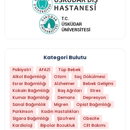
Kategori Bulutu
Psikiyatri
AFAZİ
Tüp Bebek
Alkol Bağımlılığı
Otizm
Saç Dökülmesi
Esrar Bağımlılığı
Alzheimer
Bebek Gelişimi
Kokain Bağımlılığı
Baş Ağrıları
Stres
Kumar Bağımlılığı
Demans
Depresyon
Sanal Bağımlılık
Migren
Opiat Bağımlılığı
Parkinson
Kadın Hastalıkları
Sigara Bağımlılığı
Şizofreni
Obezite
Kardioloji
Bipolar Bozukluk
Cilt Bakımı