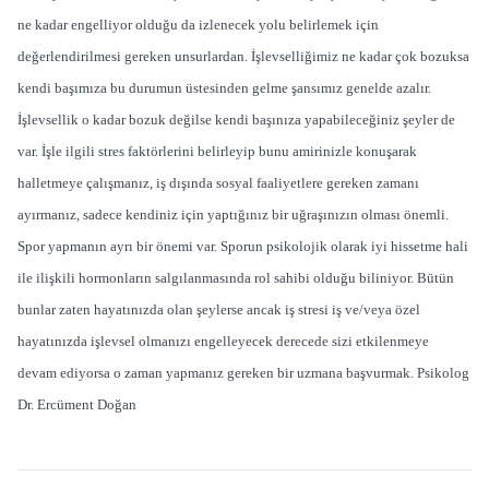
ne kadar engelliyor olduğu da izlenecek yolu belirlemek için
değerlendirilmesi gereken unsurlardan. İşlevselliğimiz ne kadar çok bozuksa
kendi başımıza bu durumun üstesinden gelme şansımız genelde azalır.
İşlevsellik o kadar bozuk değilse kendi başınıza yapabileceğiniz şeyler de
var. İşle ilgili stres faktörlerini belirleyip bunu amirinizle konuşarak
halletmeye çalışmanız, iş dışında sosyal faaliyetlere gereken zamanı
ayırmanız, sadece kendiniz için yaptığınız bir uğraşınızın olması önemli.
Spor yapmanın ayrı bir önemi var. Sporun psikolojik olarak iyi hissetme hali
ile ilişkili hormonların salgılanmasında rol sahibi olduğu biliniyor. Bütün
bunlar zaten hayatınızda olan şeylerse ancak iş stresi iş ve/veya özel
hayatınızda işlevsel olmanızı engelleyecek derecede sizi etkilenmeye
devam ediyorsa o zaman yapmanız gereken bir uzmana başvurmak. Psikolog
Dr. Ercüment Doğan