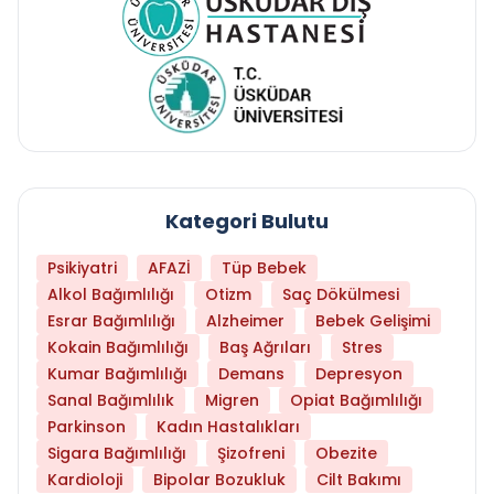
Kategori Bulutu
Psikiyatri
AFAZİ
Tüp Bebek
Alkol Bağımlılığı
Otizm
Saç Dökülmesi
Esrar Bağımlılığı
Alzheimer
Bebek Gelişimi
Kokain Bağımlılığı
Baş Ağrıları
Stres
Kumar Bağımlılığı
Demans
Depresyon
Sanal Bağımlılık
Migren
Opiat Bağımlılığı
Parkinson
Kadın Hastalıkları
Sigara Bağımlılığı
Şizofreni
Obezite
Kardioloji
Bipolar Bozukluk
Cilt Bakımı