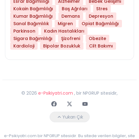
Esrar Bağımlılığı
Alzheimer
Bebek Gelişimi
Kokain Bağımlılığı
Baş Ağrıları
Stres
Kumar Bağımlılığı
Demans
Depresyon
Sanal Bağımlılık
Migren
Opiat Bağımlılığı
Parkinson
Kadın Hastalıkları
Sigara Bağımlılığı
Şizofreni
Obezite
Kardioloji
Bipolar Bozukluk
Cilt Bakımı
©
2026
e-Psikiyatri.com
, bir NPGRUP sitesidir,
Faceebok
Twitter
Youtube
Yukarı Çık
e-Psikiyatri.com bir NPGRUP sitesidir. Bu sitede verilen bilgiler, site