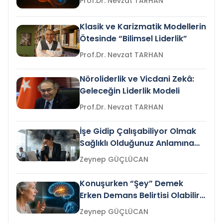
Prof.Dr. Nevzat TARHAN
Klasik ve Karizmatik Modellerin
Ötesinde “Bilimsel Liderlik”
Prof.Dr. Nevzat TARHAN
Nöroliderlik ve Vicdani Zekâ:
Geleceğin Liderlik Modeli
Prof.Dr. Nevzat TARHAN
İşe Gidip Çalışabiliyor Olmak
Sağlıklı Olduğunuz Anlamına
Gelir mi?
Zeynep GÜÇLÜCAN
Konuşurken “Şey” Demek
Erken Demans Belirtisi Olabilir
mi?
Zeynep GÜÇLÜCAN