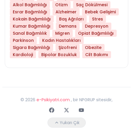
Alkol Bağımlılığı
Otizm
Saç Dökülmesi
Esrar Bağımlılığı
Alzheimer
Bebek Gelişimi
Kokain Bağımlılığı
Baş Ağrıları
Stres
Kumar Bağımlılığı
Demans
Depresyon
Sanal Bağımlılık
Migren
Opiat Bağımlılığı
Parkinson
Kadın Hastalıkları
Sigara Bağımlılığı
Şizofreni
Obezite
Kardioloji
Bipolar Bozukluk
Cilt Bakımı
©
2026
e-Psikiyatri.com
, bir NPGRUP sitesidir,
Faceebok
Twitter
Youtube
Yukarı Çık